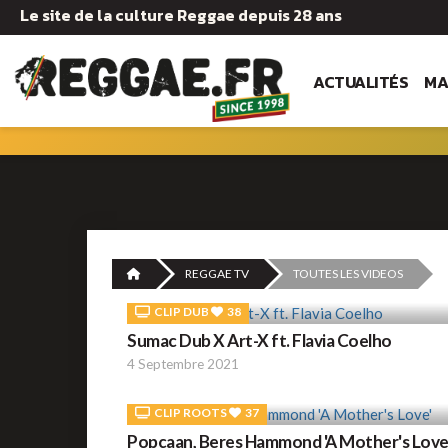
Le site de la culture Reggae depuis 28 ans
ACTUALITÉS
MA
REGGAE TV
TOUTES LES VIDEOS
CLIP DUB
38
Sumac Dub X Art-X ft. Flavia Coelho
4 Septembre 2021
CLIP ROOTS
37
Popcaan, Beres Hammond 'A Mother's Love