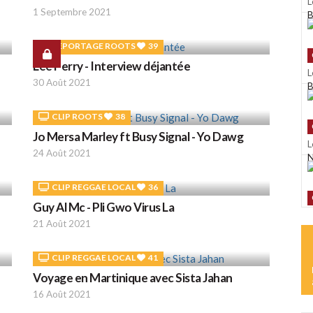
L
1 Septembre 2021
B
REPORTAGE ROOTS
39
Lee Perry - Interview déjantée
L
30 Août 2021
B
CLIP ROOTS
38
Jo Mersa Marley ft Busy Signal - Yo Dawg
L
24 Août 2021
N
CLIP REGGAE LOCAL
36
Guy Al Mc - Pli Gwo Virus La
L
21 Août 2021
K
CLIP REGGAE LOCAL
41
Voyage en Martinique avec Sista Jahan
L
16 Août 2021
D