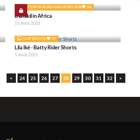
REPORTAGE REGGAE AFRICAIN
35
Danakil in Africa
L
11 Août 2021
C
CLIP ROOTS
37
Lila Iké - Batty Rider Shorts
L
5 Août 2021
Y
<
24
25
26
27
28
29
30
31
32
>