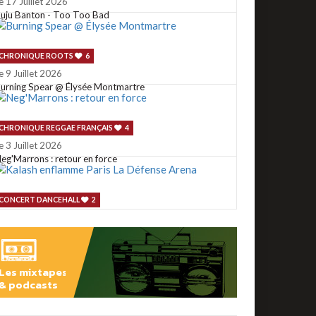
e 17 Juillet 2026
uju Banton - Too Too Bad
CHRONIQUE ROOTS
6
e 9 Juillet 2026
urning Spear @ Élysée Montmartre
CHRONIQUE REGGAE FRANÇAIS
4
e 3 Juillet 2026
eg'Marrons : retour en force
CONCERT DANCEHALL
2
e 2 Juillet 2026
alash enflamme Paris La Défense Arena
Les mixtapes
CONCERT ROOTS
1
& podcasts
e 29 Juin 2026
u reggae @ Rio Loco 2026
ÉCOUTER