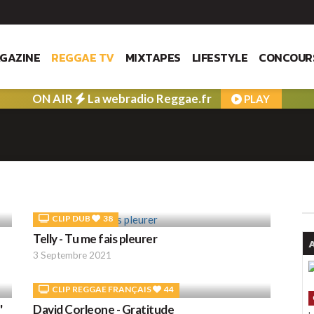
GAZINE
REGGAE TV
MIXTAPES
LIFESTYLE
CONCOUR
ON AIR
La webradio Reggae.fr
PLAY
CLIP DUB
38
Telly - Tu me fais pleurer
A
3 Septembre 2021
CLIP REGGAE FRANÇAIS
44
'
David Corleone - Gratitude