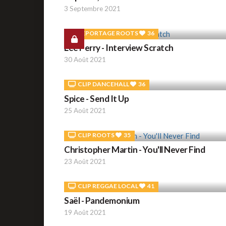
3 Septembre 2021
REPORTAGE ROOTS
36
Lee Perry - Interview Scratch
30 Août 2021
CLIP DANCEHALL
36
Spice - Send It Up
25 Août 2021
CLIP ROOTS
35
Christopher Martin - You'll Never Find
23 Août 2021
CLIP REGGAE LOCAL
41
Saël - Pandemonium
19 Août 2021