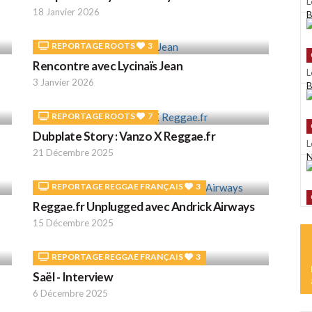
L
18 Janvier 2026
B
REPORTAGE ROOTS
3
Rencontre avec Lycinaïs Jean
L
3 Janvier 2026
B
REPORTAGE ROOTS
7
Dubplate Story : Vanzo X Reggae.fr
L
21 Décembre 2025
N
REPORTAGE REGGAE FRANÇAIS
3
Reggae.fr Unplugged avec Andrick Airways
L
15 Décembre 2025
K
REPORTAGE REGGAE FRANÇAIS
3
Saël - Interview
L
6 Décembre 2025
D