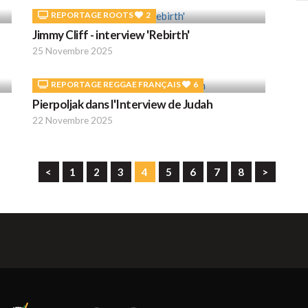
REPORTAGE ROOTS
2
Jimmy Cliff - interview 'Rebirth'
L
25 Novembre 2025
C
REPORTAGE REGGAE FRANÇAIS
6
Pierpoljak dans l'Interview de Judah
L
22 Novembre 2025
Y
<
1
2
3
4
5
6
7
8
>