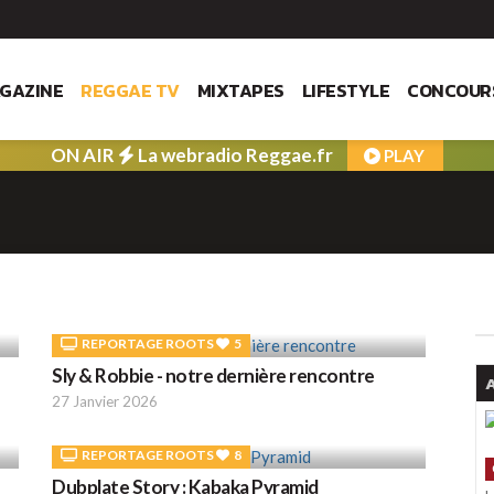
GAZINE
REGGAE TV
MIXTAPES
LIFESTYLE
CONCOUR
ON AIR
La webradio Reggae.fr
PLAY
REPORTAGE ROOTS
5
Sly & Robbie - notre dernière rencontre
A
27 Janvier 2026
REPORTAGE ROOTS
8
Dubplate Story : Kabaka Pyramid