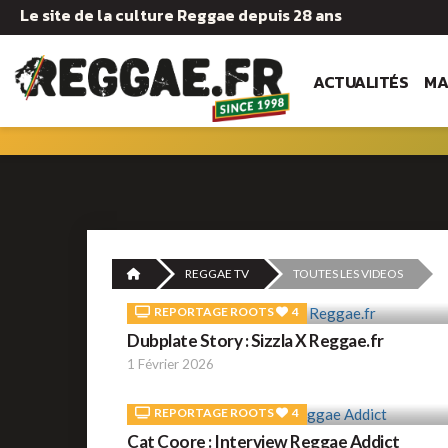
Le site de la culture Reggae depuis 28 ans
ACTUALITÉS
MA
REGGAE TV
TOUTES LES VIDEOS
REPORTAGE ROOTS
4
Dubplate Story : Sizzla X Reggae.fr
1 Février 2026
REPORTAGE ROOTS
4
Cat Coore : Interview Reggae Addict