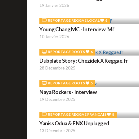
19 Janvier 2026
REPORTAGE REGGAE LOCAL
6
Young Chang MC - Interview 'Mi'
10 Janvier 2026
REPORTAGE ROOTS
6
Dubplate Story : Chezidek X Reggae.fr
28 Décembre 2025
REPORTAGE ROOTS
5
Naya Rockers - Interview
19 Décembre 2025
REPORTAGE REGGAE FRANÇAIS
8
Yaniss Odua & FNX Unplugged
13 Décembre 2025