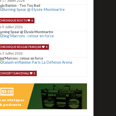
e 17 Juillet 2026
uju Banton - Too Too Bad
CHRONIQUE ROOTS
6
e 9 Juillet 2026
urning Spear @ Élysée Montmartre
CHRONIQUE REGGAE FRANÇAIS
4
e 3 Juillet 2026
eg'Marrons : retour en force
CONCERT DANCEHALL
2
e 2 Juillet 2026
alash enflamme Paris La Défense Arena
Les mixtapes
CONCERT ROOTS
1
& podcasts
e 29 Juin 2026
u reggae @ Rio Loco 2026
ÉCOUTER