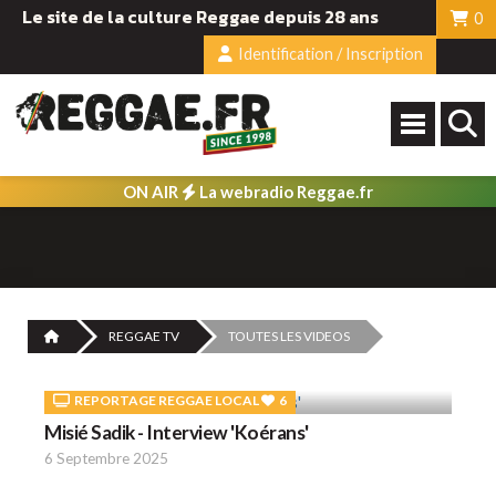
Le site de la culture Reggae depuis 28 ans
0
Identification / Inscription
ON AIR
La webradio Reggae.fr
REGGAE TV
TOUTES LES VIDEOS
REPORTAGE REGGAE LOCAL
6
Misié Sadik - Interview 'Koérans'
6 Septembre 2025