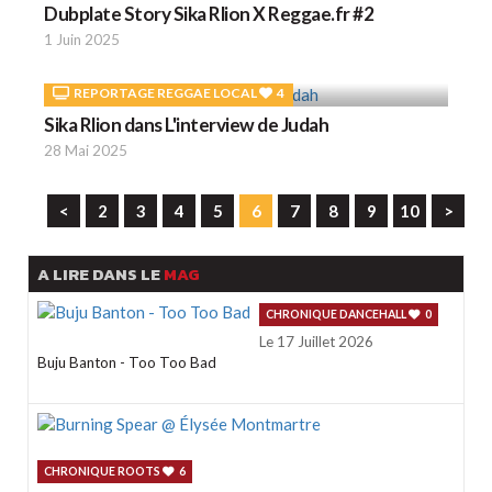
Dubplate Story Sika Rlion X Reggae.fr #2
1 Juin 2025
REPORTAGE REGGAE LOCAL
4
Sika Rlion dans L'interview de Judah
28 Mai 2025
<
2
3
4
5
6
7
8
9
10
>
A LIRE DANS LE
MAG
CHRONIQUE DANCEHALL
0
Le 17 Juillet 2026
Buju Banton - Too Too Bad
CHRONIQUE ROOTS
6