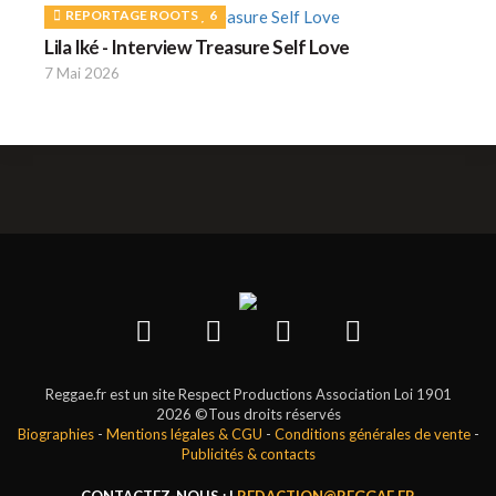
REPORTAGE ROOTS
6
Lila Iké - Interview Treasure Self Love
7 Mai 2026
Reggae.fr est un site Respect Productions Association Loi 1901
2026 ©Tous droits réservés
Biographies
-
Mentions légales & CGU
-
Conditions générales de vente
-
Publicités & contacts
CONTACTEZ-NOUS : |
REDACTION@REGGAE.FR