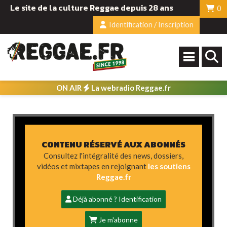
Le site de la culture Reggae depuis 28 ans
0
Identification / Inscription
ON AIR
La webradio Reggae.fr
CONTENU RÉSERVÉ AUX ABONNÉS
Consultez l'intégralité des news, dossiers,
vidéos et mixtapes en rejoignant
les soutiens
Reggae.fr
Déjà abonné ? Identification
Je m'abonne