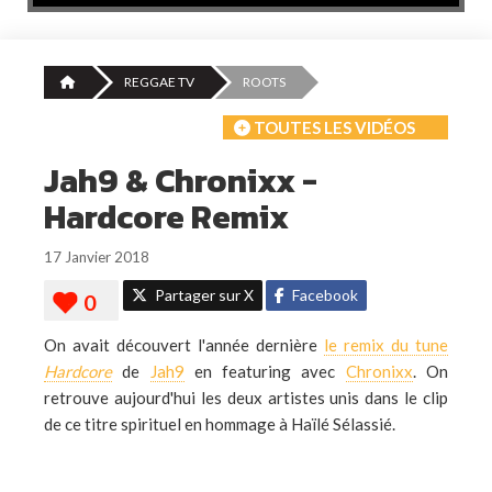
REGGAE TV
ROOTS
TOUTES LES VIDÉOS
Jah9 & Chronixx -
Hardcore Remix
17 Janvier 2018
Partager sur X
Facebook
On avait découvert l'année dernière
le remix du tune
Hardcore
de
Jah9
en featuring avec
Chronixx
. On
retrouve aujourd'hui les deux artistes unis dans le clip
de ce titre spirituel en hommage à Haïlé Sélassié.