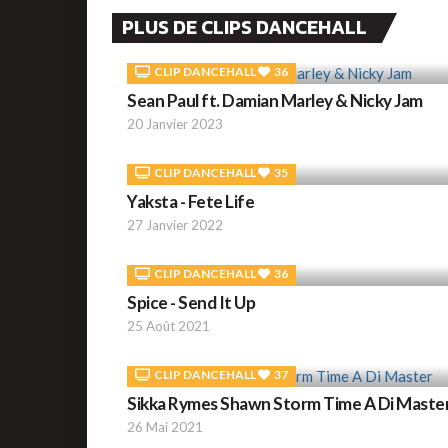
PLUS DE CLIPS DANCEHALL
CLIP DANCEHALL
36
Sean Paul ft. Damian Marley & Nicky Jam
20 Janvier 2023
CLIP DANCEHALL
35
Yaksta - Fete Life
27 Janvier 2022
CLIP DANCEHALL
36
Spice - Send It Up
25 Août 2021
CLIP DANCEHALL
37
Sikka Rymes Shawn Storm Time A Di Maste
26 Mai 2021