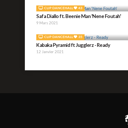
CLIP DANCEHALL
43
Safa Diallo ft. Beenie Man 'Nene Foutah'
9 Mars 2021
CLIP DANCEHALL
35
Kabaka Pyramid ft Jugglerz - Ready
12 Janvier 2021