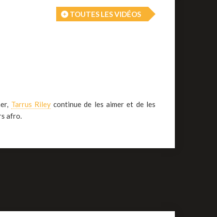
TOUTES LES VIDÉOS
ner,
Tarrus Riley
continue de les aimer et de les
s afro.