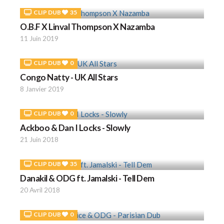
CLIP DUB
35
O.B.F X Linval Thompson X Nazamba
11 Juin 2019
CLIP DUB
0
Congo Natty - UK All Stars
8 Janvier 2019
CLIP DUB
0
Ackboo & Dan I Locks - Slowly
21 Juin 2018
CLIP DUB
35
Danakil & ODG ft. Jamalski - Tell Dem
20 Avril 2018
CLIP DUB
0