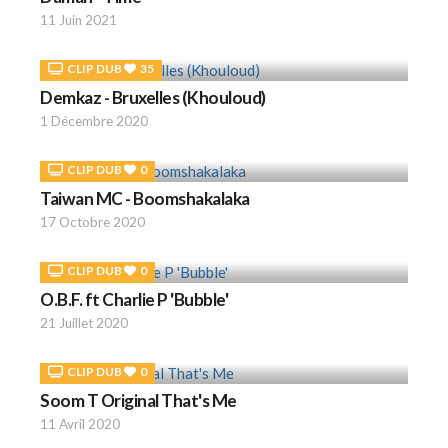
11 Juin 2021
CLIP DUB
35
Demkaz - Bruxelles (Khouloud)
1 Décembre 2020
CLIP DUB
0
Taiwan MC - Boomshakalaka
17 Octobre 2020
CLIP DUB
0
O.B.F. ft Charlie P 'Bubble'
21 Juillet 2020
CLIP DUB
0
Soom T Original That's Me
11 Avril 2020