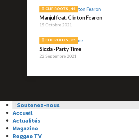
CLIP ROOTS
44
Manjul feat. Clinton Fearon
15 Octobre 2021
CLIP ROOTS
35
Sizzla - Party Time
22 Septembre 2021
Soutenez-nous
Accueil
Actualités
Magazine
Reggae TV