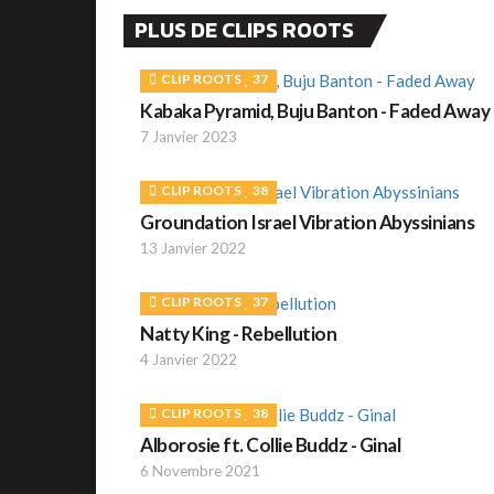
PLUS DE CLIPS ROOTS
CLIP ROOTS
37
Kabaka Pyramid, Buju Banton - Faded Away
7 Janvier 2023
CLIP ROOTS
38
Groundation Israel Vibration Abyssinians
13 Janvier 2022
CLIP ROOTS
37
Natty King - Rebellution
4 Janvier 2022
CLIP ROOTS
38
Alborosie ft. Collie Buddz - Ginal
6 Novembre 2021