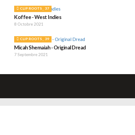
CLIP ROOTS
37
Koffee - West Indies
8 Octobre 2021
CLIP ROOTS
39
Micah Shemaiah - Original Dread
7 Septembre 2021