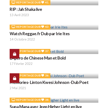
REPORTAGE DUB
41
RIP : Jah Shaka live
13 Avril 2023
REPORTAGE DUB
43
Watch Reggae.fr Dub par Irie Ites
14 Octobre 2022
REPORTAGE DUB
37
L'Apéro de Chinese Man et Bold
17 Février 2022
REPORTAGE DUB
36
Memories- Linton Kwesi Johnson -Dub Poet
2 Mai 2021
REPORTAGE DUB
38
Supa Mana avec Jeep Higher Light en live