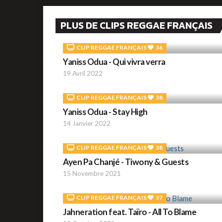
PLUS DE CLIPS REGGAE FRANÇAIS
CLIP REGGAE FRANÇAIS
36
Yaniss Odua - Qui vivra verra
19 Avril 2022
CLIP REGGAE FRANÇAIS
38
Yaniss Odua - Stay High
14 Janvier 2022
CLIP REGGAE FRANÇAIS
38
Ayen Pa Chanjé - Tiwony & Guests
15 Novembre 2021
CLIP REGGAE FRANÇAIS
37
Jahneration feat. Taïro - All To Blame