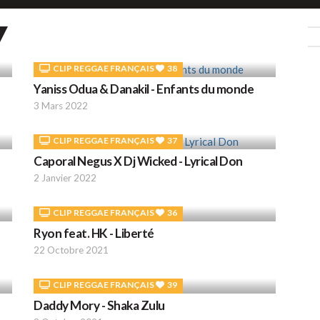
CLIP REGGAE FRANÇAIS
38
Yaniss Odua & Danakil - Enfants du monde
3 Mars 2022
CLIP REGGAE FRANÇAIS
37
Caporal Negus X Dj Wicked - Lyrical Don
2 Janvier 2022
CLIP REGGAE FRANÇAIS
36
Ryon feat. HK - Liberté
22 Octobre 2021
CLIP REGGAE FRANÇAIS
39
Daddy Mory - Shaka Zulu