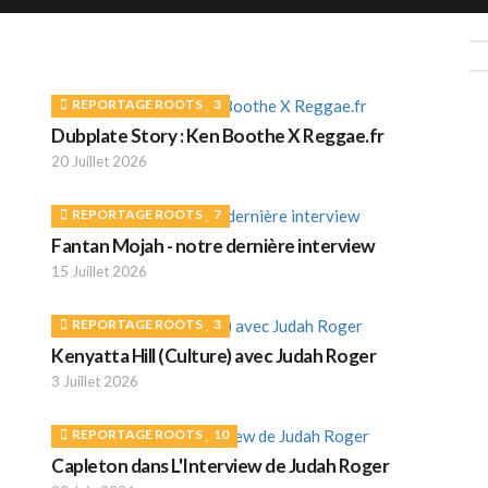
REPORTAGE ROOTS
3
Dubplate Story : Ken Boothe X Reggae.fr
20 Juillet 2026
REPORTAGE ROOTS
7
Fantan Mojah - notre dernière interview
15 Juillet 2026
REPORTAGE ROOTS
3
Kenyatta Hill (Culture) avec Judah Roger
3 Juillet 2026
REPORTAGE ROOTS
10
Capleton dans L'Interview de Judah Roger