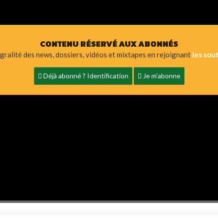
CONTENU RÉSERVÉ AUX ABONNÉS
égralité des news, dossiers, vidéos et mixtapes en rejoignant
les sou
Déjà abonné ? Identification
Je m'abonne