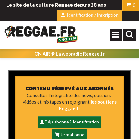
Le site de la culture Reggae depuis 28 ans
0
Identification / Inscription
ON AIR
La webradio Reggae.fr
CONTENU RÉSERVÉ AUX ABONNÉS
Consultez l'intégralité des news, dossiers,
vidéos et mixtapes en rejoignant
les soutiens
Reggae.fr
Déjà abonné ? Identification
Je m'abonne