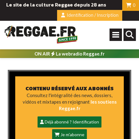
Le site de la culture Reggae depuis 28 ans
0
Identification / Inscription
ON AIR
La webradio Reggae.fr
CONTENU RÉSERVÉ AUX ABONNÉS
Consultez l'intégralité des news, dossiers,
vidéos et mixtapes en rejoignant
les soutiens
Reggae.fr
Déjà abonné ? Identification
Je m'abonne