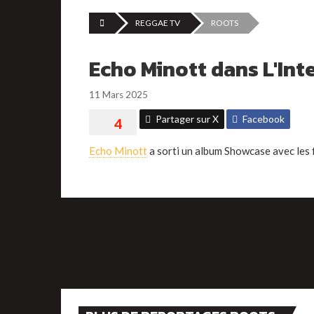
REGGAE TV
ROOTS
Echo Minott dans L'Int
11 Mars 2025
Partager sur X
Facebook
Echo Minott
a sorti un album Showcase avec les 