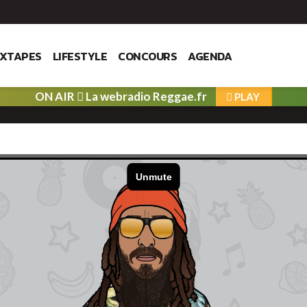
IXTAPES
LIFESTYLE
CONCOURS
AGENDA
ON AIR
La webradio Reggae.fr
PLAY