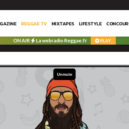
GAZINE
REGGAE TV
MIXTAPES
LIFESTYLE
CONCOUR
ON AIR
La webradio Reggae.fr
PLAY