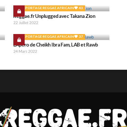
REPORTAGE REGGAE AFRICAIN
43
Reggae.fr Unplugged avec Takana Zion
22 Juillet 2022
REPORTAGE REGGAE AFRICAIN
37
L'Apéro de Cheikh Ibra Fam, LAB et Rawb
24 Mars 2022