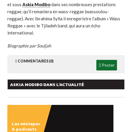
et sous
Askia Modibo
dans ses nombreuses prestations
reggae, qu’il remaniera en wass-reggae (wassoulou-
reggae). Avec Ibrahima Sylla il enregeristre l’album « Wass
Reggae » avec le Tjiladeh band, qui aura un écho
international.
Biographie par Souljah
COMMENTAIRES (0)
Poster
ASKIA MODIBO DANS L'ACTUALITÉ
Les mixtapes
& podcasts