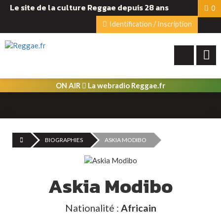
Le site de la culture Reggae depuis 28 ans
0
Identification / Inscription
ON AIR
La webradio Reggae.fr
BIOGRAPHIES
ASKIA MODIBO
Askia Modibo
Nationalité :
Africain