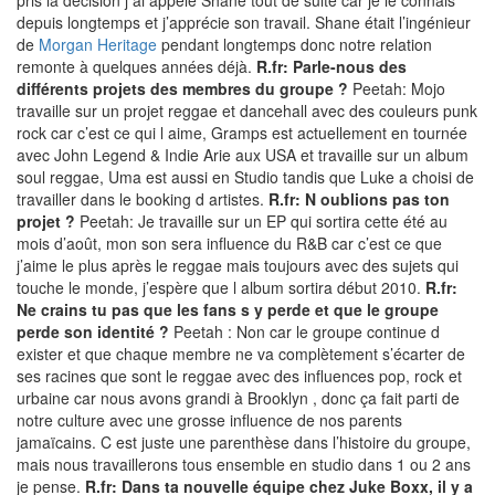
pris la décision j ai appelé Shane tout de suite car je le connais
depuis longtemps et j’apprécie son travail. Shane était l’ingénieur
de
Morgan Heritage
pendant longtemps donc notre relation
remonte à quelques années déjà.
R.fr: Parle-nous des
différents projets des membres du groupe ?
Peetah: Mojo
travaille sur un projet reggae et dancehall avec des couleurs punk
rock car c’est ce qui l aime, Gramps est actuellement en tournée
avec John Legend & Indie Arie aux USA et travaille sur un album
soul reggae, Uma est aussi en Studio tandis que Luke a choisi de
travailler dans le booking d artistes.
R.fr: N oublions pas ton
projet ?
Peetah: Je travaille sur un EP qui sortira cette été au
mois d’août, mon son sera influence du R&B car c’est ce que
j’aime le plus après le reggae mais toujours avec des sujets qui
touche le monde, j’espère que l album sortira début 2010.
R.fr:
Ne crains tu pas que les fans s y perde et que le groupe
perde son identité ?
Peetah : Non car le groupe continue d
exister et que chaque membre ne va complètement s’écarter de
ses racines que sont le reggae avec des influences pop, rock et
urbaine car nous avons grandi à Brooklyn , donc ça fait parti de
notre culture avec une grosse influence de nos parents
jamaïcains. C est juste une parenthèse dans l’histoire du groupe,
mais nous travaillerons tous ensemble en studio dans 1 ou 2 ans
je pense.
R.fr: Dans ta nouvelle équipe chez Juke Boxx, il y a