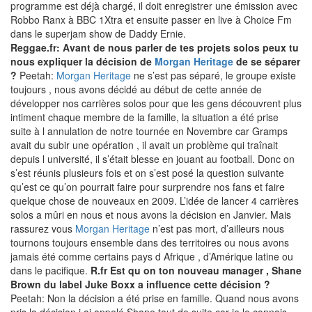
programme est déjà chargé, il doit enregistrer une émission avec
Robbo Ranx à BBC 1Xtra et ensuite passer en live à Choice Fm
dans le superjam show de Daddy Ernie.
Reggae.fr: Avant de nous parler de tes projets solos peux tu
nous expliquer la décision de
Morgan Heritage
de se séparer
?
Peetah:
Morgan Heritage
ne s’est pas séparé, le groupe existe
toujours , nous avons décidé au début de cette année de
développer nos carrières solos pour que les gens découvrent plus
intiment chaque membre de la famille, la situation a été prise
suite à l annulation de notre tournée en Novembre car Gramps
avait du subir une opération , il avait un problème qui traînait
depuis l université, il s’était blesse en jouant au football. Donc on
s’est réunis plusieurs fois et on s’est posé la question suivante
qu’est ce qu’on pourrait faire pour surprendre nos fans et faire
quelque chose de nouveaux en 2009. L’idée de lancer 4 carrières
solos a mûri en nous et nous avons la décision en Janvier. Mais
rassurez vous
Morgan Heritage
n’est pas mort, d’ailleurs nous
tournons toujours ensemble dans des territoires ou nous avons
jamais été comme certains pays d Afrique , d’Amérique latine ou
dans le pacifique.
R.fr Est qu on ton nouveau manager , Shane
Brown du label Juke Boxx a influence cette décision ?
Peetah: Non la décision a été prise en famille. Quand nous avons