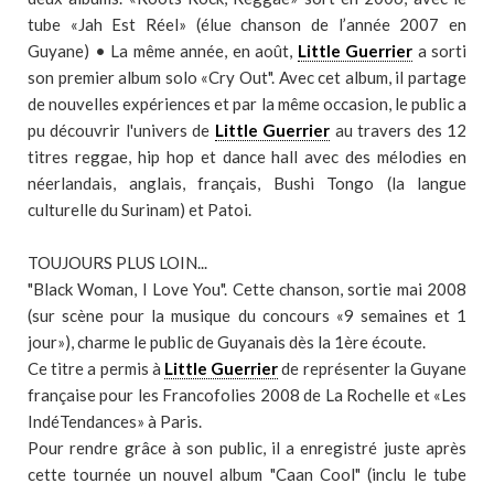
tube «Jah Est Réel» (élue chanson de l’année 2007 en
Guyane) • La même année, en août,
Little Guerrier
a sorti
son premier album solo «Cry Out". Avec cet album, il partage
de nouvelles expériences et par la même occasion, le public a
pu découvrir l'univers de
Little Guerrier
au travers des 12
titres reggae, hip hop et dance hall avec des mélodies en
néerlandais, anglais, français, Bushi Tongo (la langue
culturelle du Surinam) et Patoi.
TOUJOURS PLUS LOIN...
"Black Woman, I Love You". Cette chanson, sortie mai 2008
(sur scène pour la musique du concours «9 semaines et 1
jour»), charme le public de Guyanais dès la 1ère écoute.
Ce titre a permis à
Little Guerrier
de représenter la Guyane
française pour les Francofolies 2008 de La Rochelle et «Les
IndéTendances» à Paris.
Pour rendre grâce à son public, il a enregistré juste après
cette tournée un nouvel album "Caan Cool" (inclu le tube