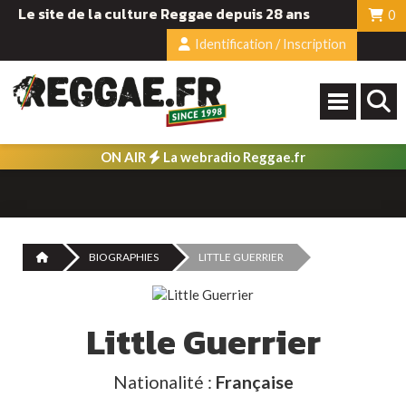
Le site de la culture Reggae depuis 28 ans
0
Identification / Inscription
ON AIR
La webradio Reggae.fr
BIOGRAPHIES
LITTLE GUERRIER
Little Guerrier
Nationalité :
Française