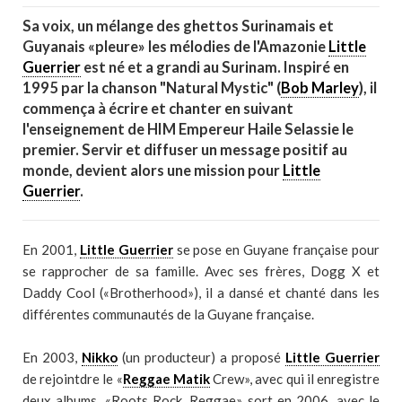
Sa voix, un mélange des ghettos Surinamais et
Guyanais «pleure» les mélodies de l'Amazonie
Little
Guerrier
est né et a grandi au Surinam. Inspiré en
1995 par la chanson "Natural Mystic" (
Bob Marley
), il
commença à écrire et chanter en suivant
l'enseignement de HIM Empereur Haile Selassie le
premier. Servir et diffuser un message positif au
monde, devient alors une mission pour
Little
Guerrier
.
En 2001,
Little Guerrier
se pose en Guyane française pour
se rapprocher de sa famille. Avec ses frères, Dogg X et
Daddy Cool («Brotherhood»), il a dansé et chanté dans les
différentes communautés de la Guyane française.
En 2003,
Nikko
(un producteur) a proposé
Little Guerrier
de rejointdre le «
Reggae Matik
Crew», avec qui il enregistre
deux albums. «Roots Rock, Reggae» sort en 2006, avec le