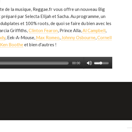
ête de la musique, Reggae.fr vous offre un nouveau Big
 préparé par Selecta Elijah et Sacha. Au programme, un
ubplates et 100% roots, de quoi se faire du bien avec les
rcia Griffiths,
Clinton Fearon
, Prince Alla,
Al Campbell
,
ndy
, Eek-A-Mouse,
Max Romeo
,
Johnny Osbourne
,
Cornell
Ken Boothe
et bien d'autres !
00:00