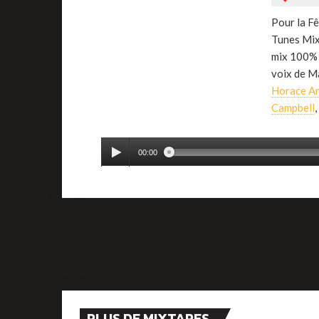
Pour la F
Tunes Mix
mix 100% d
voix de Ma
Horace A
Campbell
,
00:00
PLUS DE MIXTAPES