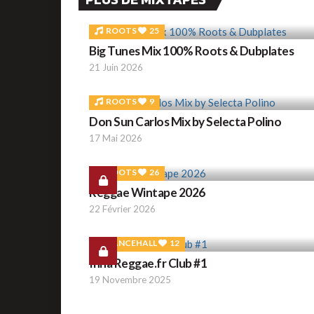
ROOTS
25
Big Tunes Mix 100% Roots & Dubplates
21 Juin 2026
ROOTS
9
Don Sun Carlos Mix by Selecta Polino
17 Mai 2026
ROOTS
26
Reggae Wintape 2026
22 Février 2026
DANCEHALL
12
Inna Reggae.fr Club #1
19 Novembre 2025