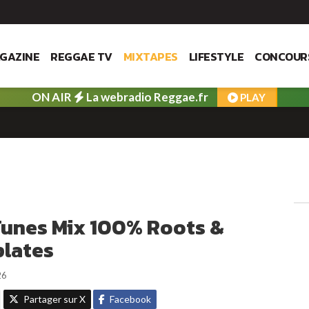
GAZINE
REGGAE TV
MIXTAPES
LIFESTYLE
CONCOUR
ON AIR
La webradio Reggae.fr
PLAY
Tunes Mix 100% Roots &
lates
26
Partager sur X
Facebook