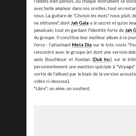
riddims bien pensés, où chaque instrument se distin
avec belle ampleur dans nos oreilles, tout en restan
nous. La guitare de "Choisis les mots" nous plaît, d
ne m'étonne", dont
Jah Gaïa
a le secret et qu'on ima
jamaïcain, tout en gardant l'identité forte de
Jah 
du groupe. Il constitue leur meilleur album à ce jo
force : l'attachant
Meta Dia
sur le très roots "Pea
rencontre avec le groupe (et dont une version dub n
amis Bouchkour et Komlan (
Dub Inc
) sur le bi
personnellement une mention spéciale à "Voyage" q
sortie de l'album) par le biais de la version acoust
vidéo ci-dessous).
"Libre": on aime, on soutient.