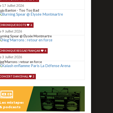
e 17 Juillet 2026
uju Banton - Too Too Bad
CHRONIQUE ROOTS
6
e 9 Juillet 2026
urning Spear @ Élysée Montmartre
CHRONIQUE REGGAE FRANÇAIS
4
e 3 Juillet 2026
eg'Marrons : retour en force
CONCERT DANCEHALL
2
e 2 Juillet 2026
alash enflamme Paris La Défense Arena
Les mixtapes
CONCERT ROOTS
1
& podcasts
e 29 Juin 2026