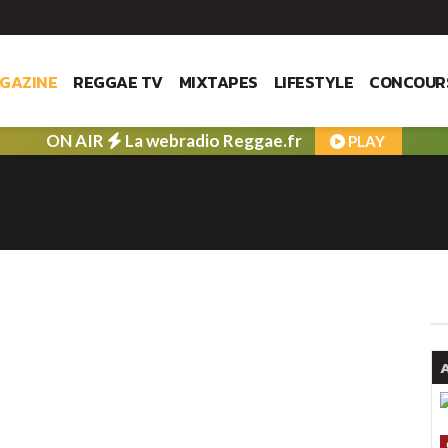
GAZINE
REGGAE TV
MIXTAPES
LIFESTYLE
CONCOUR
ON AIR
La webradio Reggae.fr
PLAY
A