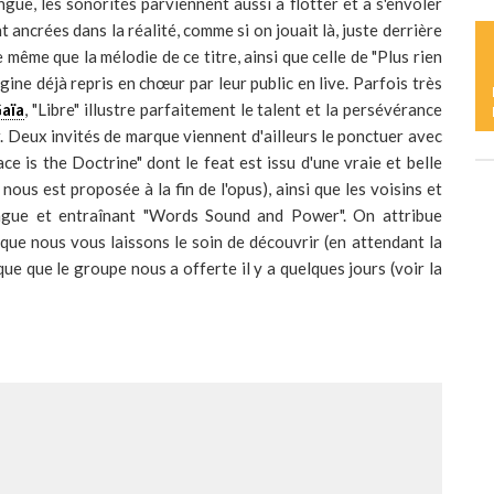
D
gue, les sonorités parviennent aussi à flotter et à s'envoler
t ancrées dans la réalité, comme si on jouait là, juste derrière
e même que la mélodie de ce titre, ainsi que celle de "Plus rien
gine déjà repris en chœur par leur public en live. Parfois très
L
Gaïa
, "Libre" illustre parfaitement le talent et la persévérance
C
ur. Deux invités de marque viennent d'ailleurs le ponctuer avec
ce is the Doctrine" dont le feat est issu d'une vraie et belle
ous est proposée à la fin de l'opus), ainsi que les voisins et
L
lingue et entraînant "Words Sound and Power". On attribue
Y
ue nous vous laissons le soin de découvrir (en attendant la
ique que le groupe nous a offerte il y a quelques jours (voir la