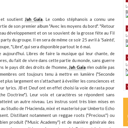
L
B
 et soutient
Jah Gaïa
. Le combo stéphanois a connu une
rtie de son premier album "Avec les moyens du bord". "Retour
beau développement et on se souvient de la grosse fête au Fil
L
party du groupe. Il en sera de même ce soir 25 avril à 'Sainté',
B
oupe, "Libre", qui sera disponible partout le 6 mai.
e aujourd'hui. Libres de faire la musique qui leur chante, de
ibres, du fait de vivre dans cette partie du monde, sans guerre
L
ans le pays dit des droits de l'homme,
Jah Gaïa
n'en oublie pas
N
s membres ont toujours tenu à mettre en lumière ("Seconde
, et plus largement en s'attachant à éveiller les consciences et
ur lyrics. JB et Deuf ont en effet choisi la voie de rasta pour
L
 the Doctrine"). Leur voix et caractères se répondent sans
K
 atteint un autre niveau. Les instrus sont très bien mises en
ré au Studio de l'Hacienda, mixé et masterisé par Umberto Echo
ssent. Distillant notamment un reggae roots ("Precious") ou
l bien produit ("Music Academy") et de manière générale des
L