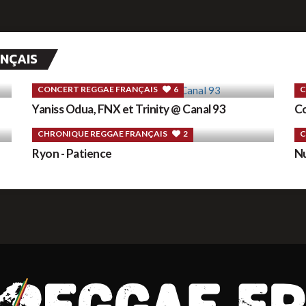
ANÇAIS
CONCERT REGGAE FRANÇAIS
6
C
Yaniss Odua, FNX et Trinity @ Canal 93
Co
CHRONIQUE REGGAE FRANÇAIS
2
C
Ryon - Patience
Nu