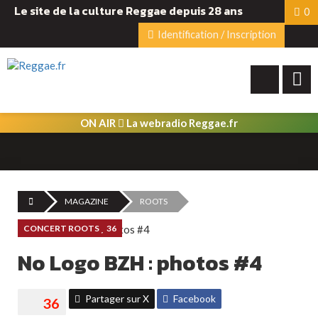
Le site de la culture Reggae depuis 28 ans
0
Identification / Inscription
ON AIR
La webradio Reggae.fr
MAGAZINE
ROOTS
CONCERT ROOTS
36
No Logo BZH : photos #4
Partager sur X
Facebook