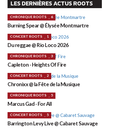
LES DERNIÈRES ACTUS ROOTS
CHRONIQUE ROOTS
6
Burning Spear @ Élysée Montmartre
CONCERT ROOTS
1
Du reggae @ Rio Loco 2026
CHRONIQUE ROOTS
3
Capleton - Heights Of Fire
CONCERT ROOTS
2
Chronixx @ la Fête de la Musique
CHRONIQUE ROOTS
5
Marcus Gad - For All
CONCERT ROOTS
5
Barrington Levy Live @ Cabaret Sauvage