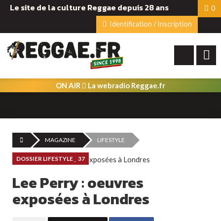
Le site de la culture Reggae depuis 28 ans
0
Identification / Inscription
ON AIR
La webradio Reggae.fr
MAGAZINE
LIFESTYLE
DOSSIER LIFESTYLE
37
Lee Perry : oeuvres
exposées à Londres