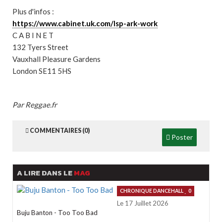
Plus d'infos :
https://www.cabinet.uk.com/lsp-ark-work
C A B I N E T
132 Tyers Street
Vauxhall Pleasure Gardens
London SE11 5HS
Par Reggae.fr
COMMENTAIRES (0)
Poster
A LIRE DANS LE
MAG
CHRONIQUE DANCEHALL
0
Le 17 Juillet 2026
Buju Banton - Too Too Bad