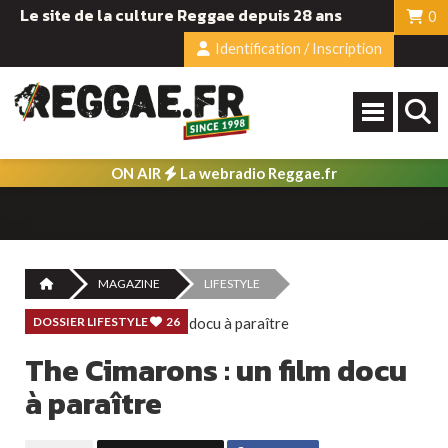
Le site de la culture Reggae depuis 28 ans
0
Identification / Inscription
ON AIR
La webradio Reggae.fr
MAGAZINE
LIFESTYLE
DOSSIER LIFESTYLE
26
The Cimarons : un film docu
à paraître