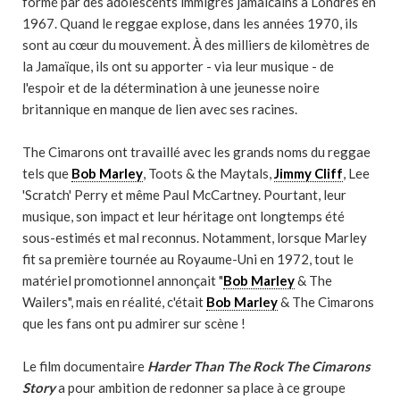
formé par des adolescents immigrés jamaïcains à Londres en
1967. Quand le reggae explose, dans les années 1970, ils
sont au cœur du mouvement. À des milliers de kilomètres de
la Jamaïque, ils ont su apporter - via leur musique - de
l'espoir et de la détermination à une jeunesse noire
britannique en manque de lien avec ses racines.
The Cimarons ont travaillé avec les grands noms du reggae
tels que
Bob Marley
, Toots & the Maytals,
Jimmy Cliff
, Lee
'Scratch' Perry et même Paul McCartney. Pourtant, leur
musique, son impact et leur héritage ont longtemps été
sous-estimés et mal reconnus. Notamment, lorsque Marley
fit sa première tournée au Royaume-Uni en 1972, tout le
matériel promotionnel annonçait "
Bob Marley
& The
Wailers", mais en réalité, c'était
Bob Marley
& The Cimarons
que les fans ont pu admirer sur scène !
Le film documentaire
Harder Than The Rock The Cimarons
Story
a pour ambition de redonner sa place à ce groupe