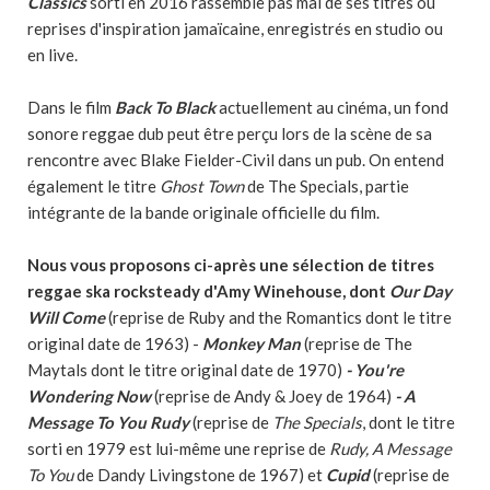
Classics
sorti en 2016 rassemble pas mal de ses titres ou
reprises d'inspiration jamaïcaine, enregistrés en studio ou
en live.
Dans le film
Back To Black
actuellement au cinéma, un fond
sonore reggae dub peut être perçu lors de la scène de sa
rencontre avec Blake Fielder-Civil dans un pub. On entend
également le titre
Ghost Town
de The Specials, partie
intégrante de la bande originale officielle du film.
Nous vous proposons ci-après une sélection de titres
reggae ska rocksteady d'Amy Winehouse, dont
Our Day
Will Come
(reprise de Ruby and the Romantics dont le titre
original date de 1963) -
Monkey Man
(reprise de The
Maytals dont le titre original date de 1970)
- You're
Wondering Now
(reprise de Andy & Joey de 1964)
- A
Message To You Rudy
(reprise de
The Specials
, dont le titre
sorti en 1979 est lui-même une reprise de
Rudy, A Message
To You
de Dandy Livingstone de 1967) et
Cupid
(reprise de