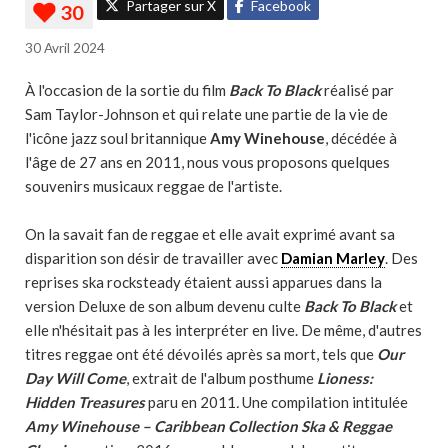
Partager sur X
Facebook
30 Avril 2024
À l'occasion de la sortie du film
Back To Black
réalisé par
Sam Taylor-Johnson et qui relate une partie de la vie de
l'icône jazz soul britannique
Amy Winehouse
, décédée à
l'âge de 27 ans en 2011, nous vous proposons quelques
souvenirs musicaux reggae de l'artiste.
On la savait fan de reggae et elle avait exprimé avant sa
disparition son désir de travailler avec
Damian Marley
. Des
reprises ska rocksteady étaient aussi apparues dans la
version Deluxe de son album devenu culte
Back To Black
et
elle n'hésitait pas à les interpréter en live. De même, d'autres
titres reggae ont été dévoilés après sa mort, tels que
Our
Day Will Come
, extrait de l'album posthume
Lioness:
Hidden Treasures
paru en 2011
.
Une compilation intitulée
Amy Winehouse – Caribbean Collection Ska & Reggae