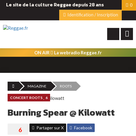
Le site de la culture Reggae depuis 28 ans
0
Identification / Inscription
ON AIR
La webradio Reggae.fr
MAGAZINE
ROOTS
CONCERT ROOTS
6
Burning Spear @ Kilowatt
Partager sur X
Facebook