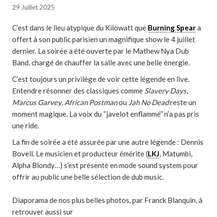
29 Juillet 2025
C’est dans le lieu atypique du Kilowatt que
Burning Spear
a
offert à son public parisien un magnifique show le 4 juillet
dernier. La soirée a été ouverte par le Mathew Nya Dub
Band, chargé de chauffer la salle avec une belle énergie.
C’est toujours un privilège de voir cette légende en live.
Entendre résonner des classiques comme
Slavery Days
,
Marcus Garvey
,
African Postman
ou
Jah No Dead
reste un
moment magique. La voix du “javelot enflammé” n’a pas pris
une ride.
La fin de soirée a été assurée par une autre légende : Dennis
Bovell. Le musicien et producteur émérite (
LKJ
, Matumbi,
Alpha Blondy…) s’est présenté en mode sound system pour
offrir au public une belle sélection de dub music.
Diaporama de nos plus belles photos, par Franck Blanquin, à
retrouver aussi sur