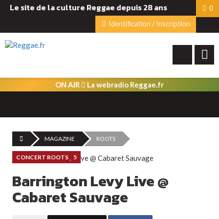
Le site de la culture Reggae depuis 28 ans
0
Identification / Inscription
ON AIR
La webradio Reggae.fr
MAGAZINE
ROOTS
CONCERT ROOTS
5
Barrington Levy Live @
Cabaret Sauvage