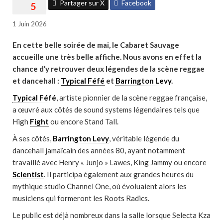
Partager sur X
Facebook
1 Juin 2026
En cette belle soirée de mai, le Cabaret Sauvage
accueille une très belle affiche. Nous avons en effet la
chance d’y retrouver deux légendes de la scène reggae
et dancehall :
Typical Féfé
et
Barrington Levy
.
Typical Féfé
, artiste pionnier de la scène reggae française,
a œuvré aux côtés de sound systems légendaires tels que
High
Fight
ou encore Stand Tall.
À ses côtés,
Barrington Levy
, véritable légende du
dancehall jamaïcain des années 80, ayant notamment
travaillé avec Henry « Junjo » Lawes, King Jammy ou encore
Scientist
. Il participa également aux grandes heures du
mythique studio Channel One, où évoluaient alors les
musiciens qui formeront les Roots Radics.
Le public est déjà nombreux dans la salle lorsque Selecta Kza