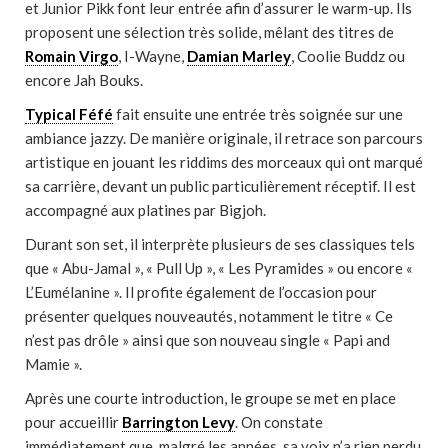
et Junior Pikk font leur entrée afin d’assurer le warm-up. Ils
proposent une sélection très solide, mêlant des titres de
Romain Virgo
, I-Wayne,
Damian Marley
, Coolie Buddz ou
encore Jah Bouks.
Typical Féfé
fait ensuite une entrée très soignée sur une
ambiance jazzy. De manière originale, il retrace son parcours
artistique en jouant les riddims des morceaux qui ont marqué
sa carrière, devant un public particulièrement réceptif. Il est
accompagné aux platines par Bigjoh.
Durant son set, il interprète plusieurs de ses classiques tels
que « Abu-Jamal », « Pull Up », « Les Pyramides » ou encore «
L’Eumélanine ». Il profite également de l’occasion pour
présenter quelques nouveautés, notamment le titre « Ce
n’est pas drôle » ainsi que son nouveau single « Papi and
Mamie ».
Après une courte introduction, le groupe se met en place
pour accueillir
Barrington Levy
. On constate
immédiatement que, malgré les années, sa voix n’a rien perdu