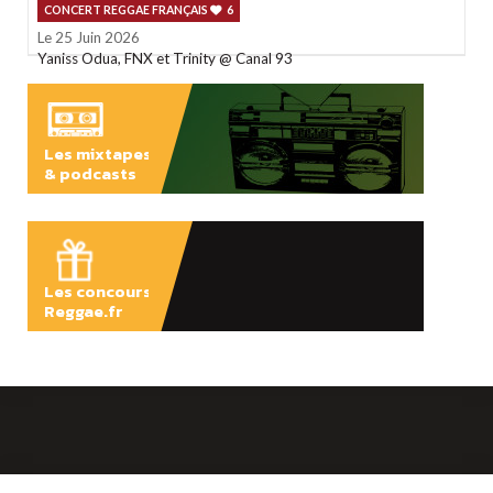
CONCERT REGGAE FRANÇAIS
6
Le 25 Juin 2026
Yaniss Odua, FNX et Trinity @ Canal 93
Les mixtapes
& podcasts
ÉCOUTER
Les concours
Reggae.fr