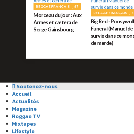
REGGAE FRANÇAIS
67
REGGAE FRANÇAIS
1
Morceau du jour : Aux
Big Red - Poosywull
Armes et cætera de
Funeral (Manuel de
Serge Gainsbourg
survie dans ce mon
de merde)
Soutenez-nous
Accueil
Actualités
Magazine
Reggae TV
Mixtapes
Lifestyle