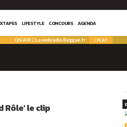
IXTAPES
LIFESTYLE
CONCOURS
AGENDA
ON AIR
La webradio Reggae.fr
PLAY
 Rôle' le clip