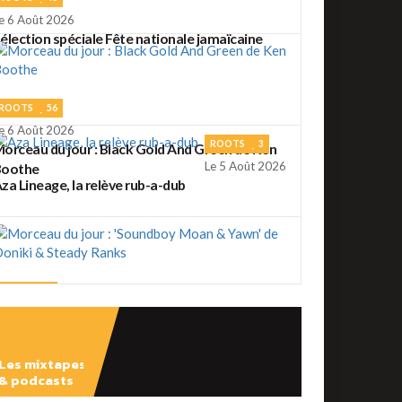
e 6 Août 2026
élection spéciale Fête nationale jamaïcaine
ROOTS
56
e 6 Août 2026
ROOTS
3
orceau du jour : Black Gold And Green de Ken
Le 5 Août 2026
Boothe
za Lineage, la relève rub-a-dub
ROOTS
2
e 5 Août 2026
orceau du jour : 'Soundboy Moan & Yawn' de
oniki & Steady Ranks
Les mixtapes
ROOTS
41
& podcasts
e 4 Août 2026