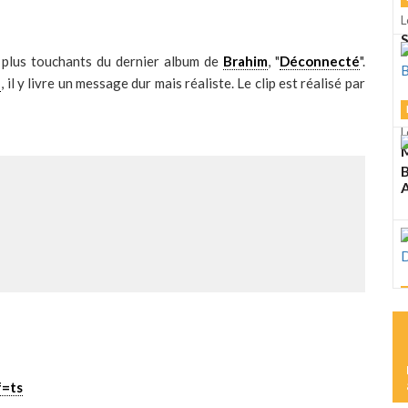
L
S
s plus touchants du dernier album de
Brahim
, "
Déconnecté
".
l
, il y livre un message dur mais réaliste. Le clip est réalisé par
L
M
A
L
M
D
f=ts
L