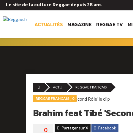
Le site de la culture Reggae depuis 28 ans
ACTUALITÉS
MAGAZINE
REGGAE TV
M
ACTU
REGGAE FRANÇAIS
REGGAE FRANÇAIS
0
Brahim feat Tibé 'Second
Partager sur X
Facebook