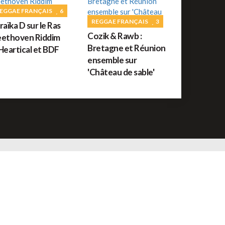
uide des festivals reggae : JUILLET 2026
EGGAE FRANÇAIS
6
REGGAE FRANÇAIS
3
raïka D sur le Ras
Cozik & Rawb :
ethoven Riddim
ROOTS
56
Bretagne et Réunion
Heartical et BDF
orceau du jour : War de Bob Marley
ensemble sur
'Château de sable'
REGGAE FRANÇAIS
61
ommage à Tonton David ce jour sur Reggae.fr
REGGAE AFRICAIN
12
idiop aux auditions à l'aveugle de The Voice ce
amedi