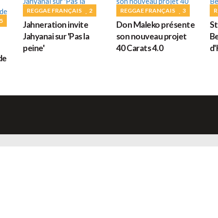
G
REGGAE FRANÇAIS
2
REGGAE FRANÇAIS
3
R
5
Jahneration invite
Don Maleko présente
St
Jahyanai sur 'Pas la
son nouveau projet
Be
peine'
40 Carats 4.0
d'
M
de
H
L
s