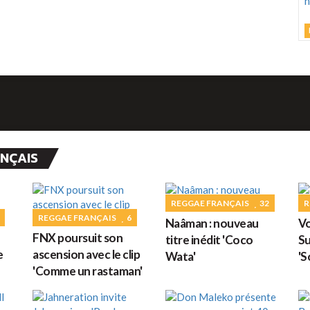
d
L
C
M
h
d
ANÇAIS
M
REGGAE FRANÇAIS
32
R
G
REGGAE FRANÇAIS
6
Naâman : nouveau
Vo
FNX poursuit son
titre inédit 'Coco
Su
D
e
ascension avec le clip
Wata'
'S
'Comme un rastaman'