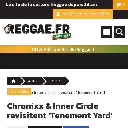
Le site de la culture Reggae depuis 28 ans
0
Identification / Inscription
ON AIR
La webradio Reggae.fr
ACTU
ROOTS
ROOTS
0
Chronixx & Inner Circle
revisitent 'Tenement Yard'