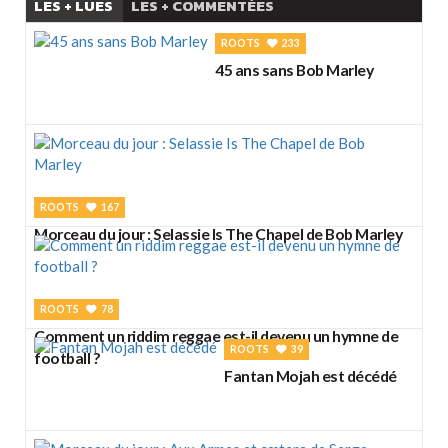
LES + LUES
LES + COMMENTÉES
ROOTS
233
45 ans sans Bob Marley
ROOTS
167
Morceau du jour : Selassie Is The Chapel de Bob Marley
ROOTS
78
Comment un riddim reggae est-il devenu un hymne de
ROOTS
39
football ?
Fantan Mojah est décédé