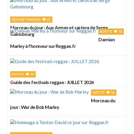
REGGAE FRANÇAIS
67
Morceau du jour : Aux Armes et cætera de Serge
ROOTS
73
Gainsbourg
Damian
Marley à l'honneur sur Reggae.fr
ROOTS
10
Guide des festivals reggae : JUILLET 2026
ROOTS
56
Morceau du
jour : War de Bob Marley