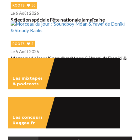
ROOTS
50
Le 6 Août 2026
Sélection spéciale Fête nationale jamaïcaine
ROOTS
2
Le 5 Août 2026
Morceau du jour : 'Soundboy Moan & Yawn' de Doniki &
Steady Ranks
Les mixtapes
& podcasts
ÉCOUTER
Les concours
Reggae.fr