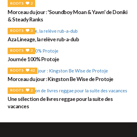
ROOTS
2
Morceau du jour : 'Soundboy Moan & Yawn' de Doniki
& Steady Ranks
ROOTS
3
Aza Lineage, la relève rub-a-dub
ROOTS
2
Journée 100% Protoje
ROOTS
42
Morceau du jour : Kingston Be Wise de Protoje
ROOTS
2
Une sélection de livres reggae pour la suite des
vacances