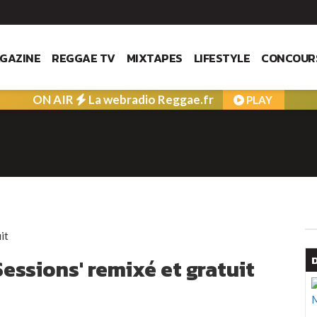
GAZINE
REGGAE TV
MIXTAPES
LIFESTYLE
CONCOUR
ON AIR
La webradio Reggae.fr
PLAY
essions' remixé et gratuit