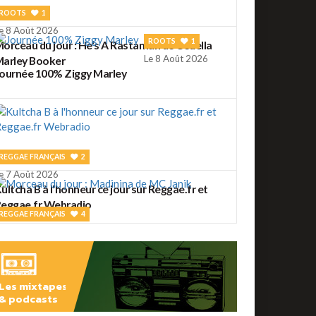
ROOTS
1
e 8 Août 2026
ROOTS
1
orceau du jour : He's A Rastaman de Cedella
Le 8 Août 2026
arley Booker
ournée 100% Ziggy Marley
REGGAE FRANÇAIS
2
e 7 Août 2026
ultcha B à l'honneur ce jour sur Reggae.fr et
eggae.fr Webradio
REGGAE FRANÇAIS
4
e 7 Août 2026
orceau du jour : Madinina de MC Janik
Les mixtapes
& podcasts
ROOTS
56