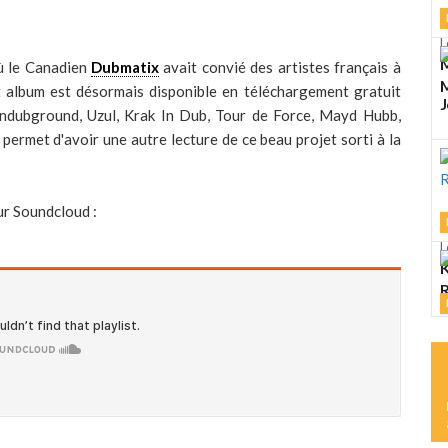
L
M
 le Canadien
Dubmatix
avait convié des artistes français à
M
t album est désormais disponible en téléchargement gratuit
J
ndubground, Uzul, Krak In Dub, Tour de Force, Mayd Hubb,
i permet d'avoir une autre lecture de ce beau projet sorti à la
ur Soundcloud :
L
K
R
L
M