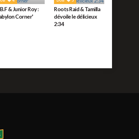
UB
4
DUB
5
uide des festivals reggae : JUILLET 2026
B.F & Junior Roy :
Roots Raid & Tamilla
abylon Corner'
dévoile le délicieux
2:34
ROOTS
56
orceau du jour : War de Bob Marley
REGGAE FRANÇAIS
61
ommage à Tonton David ce jour sur Reggae.fr
REGGAE AFRICAIN
12
idiop aux auditions à l'aveugle de The Voice ce
amedi