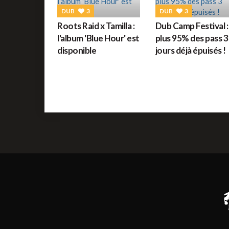
DUB
3
DUB
3
Roots Raid x Tamilla :
Dub Camp Festival :
l'album 'Blue Hour' est
plus 95% des pass 3
disponible
jours déjà épuisés !