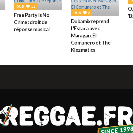
D
G
DUB
11
O.
DUB
2
Free Party Is No
'B
Dubamix reprend
Crime : droit de
L'Estaca avec
réponse musical
M
Maragan, El
Comunero et The
Klezmatics
H
L
s