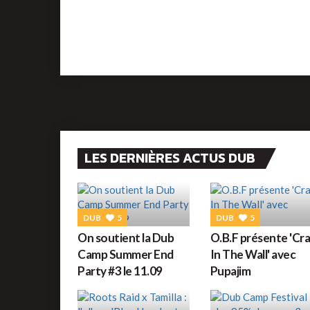
LES DERNIÈRES ACTUS DUB
DUB
5
DUB
5
On soutient la Dub
O.B.F présente 'Cr
Camp Summer End
In The Wall' avec
Party #3 le 11.09
Pupajim