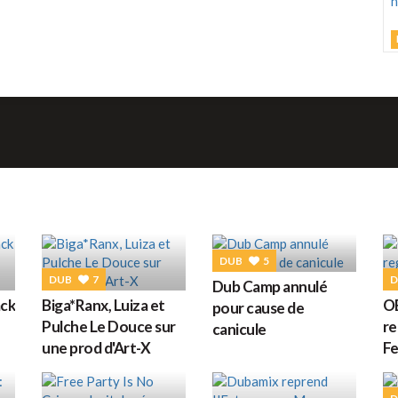
L
M
C
h
d
M
DUB
5
G
DUB
7
D
Dub Camp annulé
ack
Biga*Ranx, Luiza et
OB
pour cause de
D
Pulche Le Douce sur
re
canicule
une prod d'Art-X
Fe