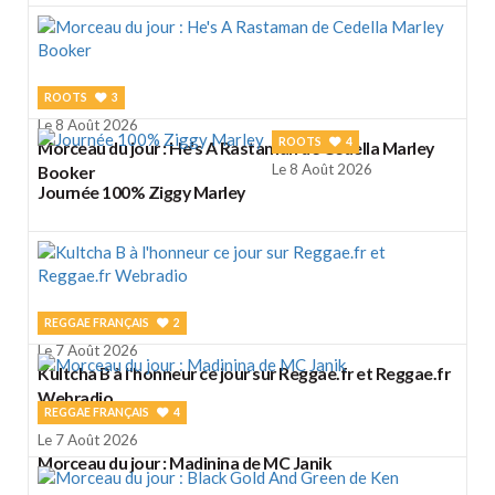
ROOTS
3
Le 8 Août 2026
ROOTS
4
Morceau du jour : He's A Rastaman de Cedella Marley
Le 8 Août 2026
Booker
Journée 100% Ziggy Marley
REGGAE FRANÇAIS
2
Le 7 Août 2026
Kultcha B à l'honneur ce jour sur Reggae.fr et Reggae.fr
Webradio
REGGAE FRANÇAIS
4
Le 7 Août 2026
Morceau du jour : Madinina de MC Janik