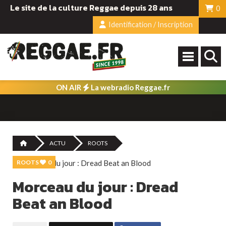
Le site de la culture Reggae depuis 28 ans
0
Identification / Inscription
ON AIR
La webradio Reggae.fr
ACTU
ROOTS
ROOTS
0
Morceau du jour : Dread
Beat an Blood