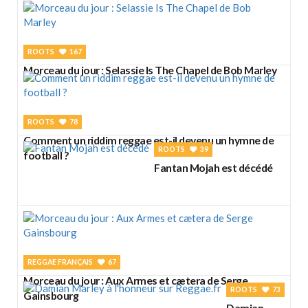
ROOTS
167
Morceau du jour : Selassie Is The Chapel de Bob Marley
ROOTS
78
Comment un riddim reggae est-il devenu un hymne de
ROOTS
39
football ?
Fantan Mojah est décédé
REGGAE FRANÇAIS
67
Morceau du jour : Aux Armes et cætera de Serge
ROOTS
73
Gainsbourg
Damian