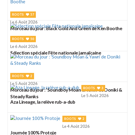
ROOTS
57
Le 6 Août 2026
Morceau du jour : Black Gold And Green de Ken Boothe
ROOTS
50
Le 6 Août 2026
Sélection spéciale Fête nationale jamaïcaine
ROOTS
2
Le 5 Août 2026
ROOTS
3
Morceau du jour : 'Soundboy Moan & Yawn' de Doniki &
Le 5 Août 2026
Steady Ranks
Aza Lineage, la relève rub-a-dub
ROOTS
2
Le 4 Août 2026
Journée 100% Protoje