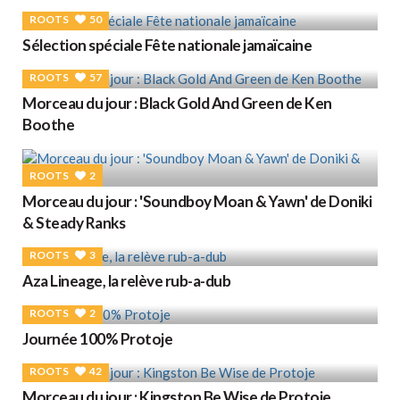
ROOTS
50
Sélection spéciale Fête nationale jamaïcaine
ROOTS
57
Morceau du jour : Black Gold And Green de Ken
Boothe
ROOTS
2
Morceau du jour : 'Soundboy Moan & Yawn' de Doniki
& Steady Ranks
ROOTS
3
Aza Lineage, la relève rub-a-dub
ROOTS
2
Journée 100% Protoje
ROOTS
42
Morceau du jour : Kingston Be Wise de Protoje