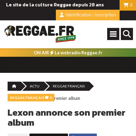
Le site de la culture Reggae depuis 28 ans
0
Identification / Inscription
ON AIR
La webradio Reggae.fr
ACTU
REGGAE FRANÇAIS
REGGAE FRANÇAIS
0
Lexon annonce son premier
album