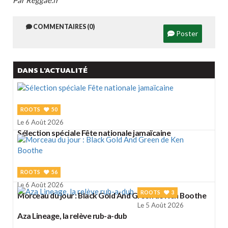
Par Reggae.fr
COMMENTAIRES (0)
Poster
DANS L'ACTUALITÉ
ROOTS
50
Le 6 Août 2026
Sélection spéciale Fête nationale jamaïcaine
ROOTS
56
Le 6 Août 2026
ROOTS
3
Morceau du jour : Black Gold And Green de Ken Boothe
Le 5 Août 2026
Aza Lineage, la relève rub-a-dub