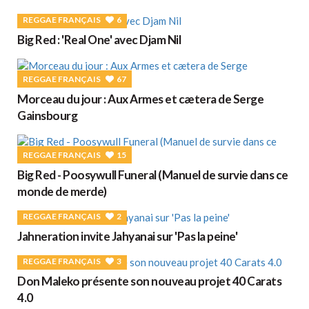
REGGAE FRANÇAIS
6
Big Red : 'Real One' avec Djam Nil
REGGAE FRANÇAIS
67
Morceau du jour : Aux Armes et cætera de Serge
Gainsbourg
REGGAE FRANÇAIS
15
Big Red - Poosywull Funeral (Manuel de survie dans ce
monde de merde)
REGGAE FRANÇAIS
2
Jahneration invite Jahyanai sur 'Pas la peine'
REGGAE FRANÇAIS
3
Don Maleko présente son nouveau projet 40 Carats
4.0