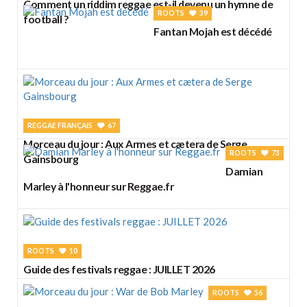
Comment un riddim reggae est-il devenu un hymne de
ROOTS
39
football ?
Fantan Mojah est décédé
REGGAE FRANÇAIS
67
Morceau du jour : Aux Armes et cætera de Serge
ROOTS
73
Gainsbourg
Damian
Marley à l'honneur sur Reggae.fr
ROOTS
10
Guide des festivals reggae : JUILLET 2026
ROOTS
56