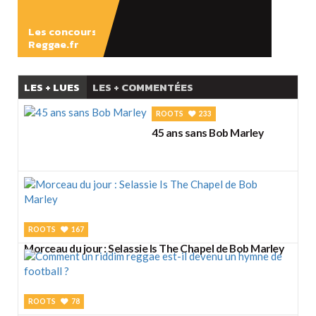
Les concours
Reggae.fr
LES + LUES
LES + COMMENTÉES
ROOTS
233
45 ans sans Bob Marley
ROOTS
167
Morceau du jour : Selassie Is The Chapel de Bob Marley
ROOTS
78