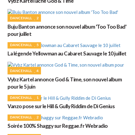
Vybz Kartel lâche God & Time
DANCEHALL
2
Buju Banton annonce son nouvel album 'Too Too Bad'
pour juillet
DANCEHALL
5
La légende Yellowman au Cabaret Sauvage le 10 juillet
DANCEHALL
4
Vybz Kartel annonce God & Time, son nouvel album
pour le 5 juin
DANCEHALL
1
Vanzo pose sur le Hill & Gully Riddim de Di Genius
DANCEHALL
2
Soirée 100% Shaggy sur Reggae.fr Webradio