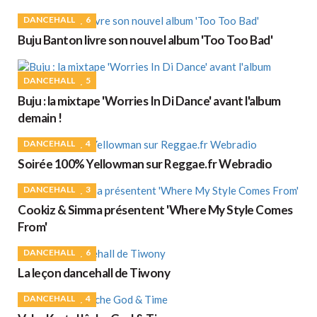
DANCEHALL
6
Buju Banton livre son nouvel album 'Too Too Bad'
DANCEHALL
5
Buju : la mixtape 'Worries In Di Dance' avant l'album
demain !
DANCEHALL
4
Soirée 100% Yellowman sur Reggae.fr Webradio
DANCEHALL
3
Cookiz & Simma présentent 'Where My Style Comes
From'
DANCEHALL
6
La leçon dancehall de Tiwony
DANCEHALL
4