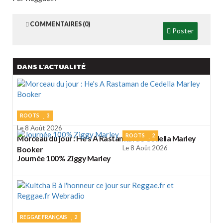
COMMENTAIRES (0)
Poster
DANS L'ACTUALITÉ
ROOTS
3
Le 8 Août 2026
ROOTS
2
Morceau du jour : He's A Rastaman de Cedella Marley
Le 8 Août 2026
Booker
Journée 100% Ziggy Marley
REGGAE FRANÇAIS
2