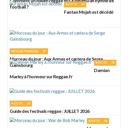
Comment un riddim reggae est-il devenu un hymne de
ROOTS
39
football ?
Fantan Mojah est décédé
REGGAE FRANÇAIS
67
Morceau du jour : Aux Armes et cætera de Serge
ROOTS
73
Gainsbourg
Damian
Marley à l'honneur sur Reggae.fr
ROOTS
10
Guide des festivals reggae : JUILLET 2026
ROOTS
56