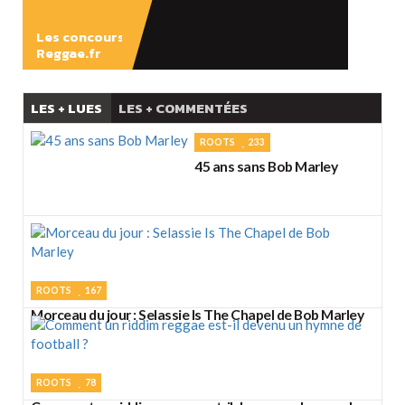
Les concours
Reggae.fr
LES + LUES
LES + COMMENTÉES
ROOTS
233
45 ans sans Bob Marley
ROOTS
167
Morceau du jour : Selassie Is The Chapel de Bob Marley
ROOTS
78