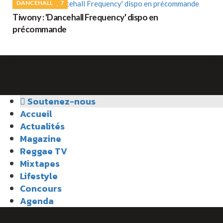
DANCEHALL
7
Tiwony : 'Dancehall Frequency' dispo en
précommande
Soutenez-nous
Accueil
Actualités
Magazine
Reggae TV
Mixtapes
Lifestyle
Concours
Agenda