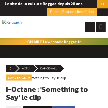
Le site de la culture Reggae depuis 28 ans
0
Identification / Inscription
ON AIR
La webradio Reggae.fr
ACTU
DANCEHALL
DANCEHALL
0
I-Octane : 'Something to
Say' le clip