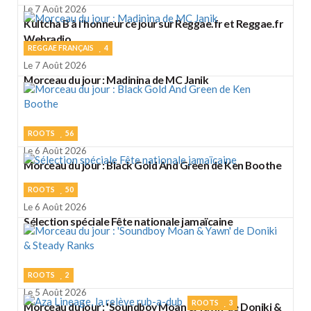
Le 7 Août 2026
Kultcha B à l'honneur ce jour sur Reggae.fr et Reggae.fr
Webradio
REGGAE FRANÇAIS
4
Le 7 Août 2026
Morceau du jour : Madinina de MC Janik
ROOTS
56
Le 6 Août 2026
Morceau du jour : Black Gold And Green de Ken Boothe
ROOTS
50
Le 6 Août 2026
Sélection spéciale Fête nationale jamaïcaine
ROOTS
2
Le 5 Août 2026
ROOTS
3
Morceau du jour : 'Soundboy Moan & Yawn' de Doniki &