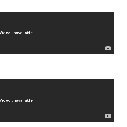
G
M
H
L
s