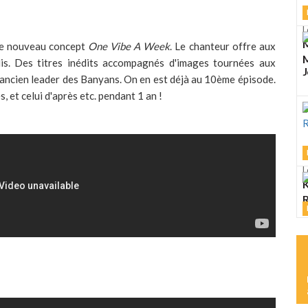
L
M
le nouveau concept
One Vibe A Week
. Le chanteur offre aux
M
dis. Des titres inédits accompagnés d'images tournées aux
J
'ancien leader des Banyans. On en est déjà au 10ème épisode.
, et celui d'après etc. pendant 1 an !
L
K
R
L
M