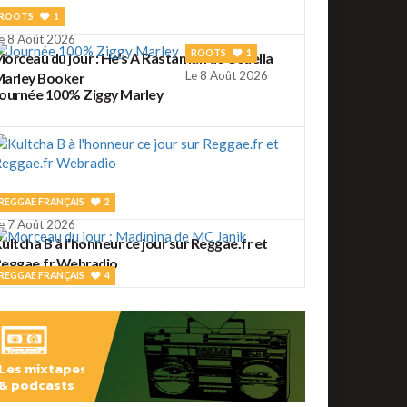
ROOTS
1
e 8 Août 2026
ROOTS
1
orceau du jour : He's A Rastaman de Cedella
Le 8 Août 2026
arley Booker
ournée 100% Ziggy Marley
REGGAE FRANÇAIS
2
e 7 Août 2026
ultcha B à l'honneur ce jour sur Reggae.fr et
eggae.fr Webradio
REGGAE FRANÇAIS
4
e 7 Août 2026
orceau du jour : Madinina de MC Janik
Les mixtapes
& podcasts
ROOTS
56