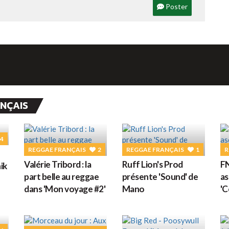
Poster
ANÇAIS
4
REGGAE FRANÇAIS
2
REGGAE FRANÇAIS
1
R
Valérie Tribord : la
Ruff Lion's Prod
FN
ik
part belle au reggae
présente 'Sound' de
as
dans 'Mon voyage #2'
Mano
'C