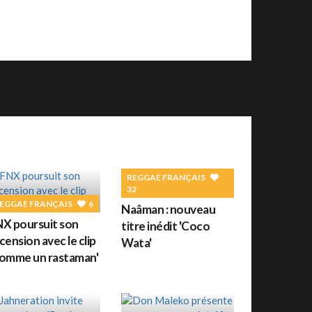
REGGAE FRANÇAIS
32
EGGAE FRANÇAIS
6
Naâman : nouveau
X poursuit son
titre inédit 'Coco
cension avec le clip
Wata'
omme un rastaman'