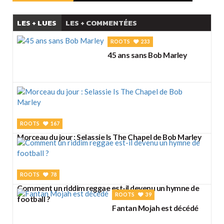
LES + LUES
LES + COMMENTÉES
ROOTS
233
45 ans sans Bob Marley
ROOTS
167
Morceau du jour : Selassie Is The Chapel de Bob Marley
ROOTS
78
Comment un riddim reggae est-il devenu un hymne de
ROOTS
39
football ?
Fantan Mojah est décédé