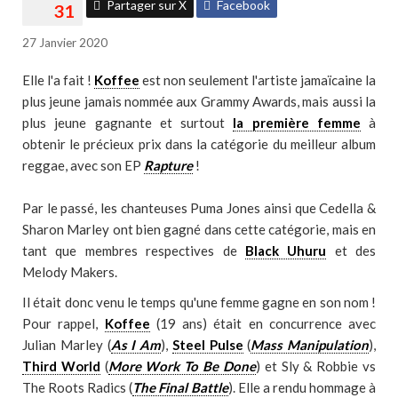
Partager sur X
Facebook
27 Janvier 2020
Elle l'a fait !
Koffee
est non seulement l'artiste jamaïcaine la
plus jeune jamais nommée aux Grammy Awards, mais aussi la
plus jeune gagnante et surtout
la première femme
à
obtenir le précieux prix dans la catégorie du meilleur album
reggae, avec son EP
Rapture
!
Par le passé, les chanteuses Puma Jones ainsi que Cedella &
Sharon Marley ont bien gagné dans cette catégorie, mais en
tant que membres respectives de
Black Uhuru
et des
Melody Makers.
Il était donc venu le temps qu'une femme gagne en son nom !
Pour rappel,
Koffee
(19 ans) était en concurrence avec
Julian Marley (
As I Am
),
Steel Pulse
(
Mass Manipulation
),
Third World
(
More Work To Be Done
) et Sly & Robbie vs
The Roots Radics (
The Final Battle
). Elle a rendu hommage à