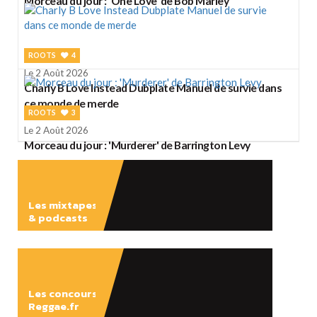
Morceau du jour : 'One Love' de Bob Marley
ROOTS
4
Le 2 Août 2026
Charly B Love Instead Dubplate Manuel de survie dans
ce monde de merde
ROOTS
3
Le 2 Août 2026
Morceau du jour : 'Murderer' de Barrington Levy
Les mixtapes
& podcasts
ÉCOUTER
Les concours
Reggae.fr