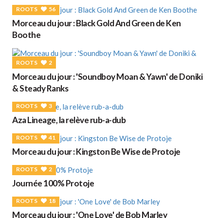
ROOTS
56
Morceau du jour : Black Gold And Green de Ken
Boothe
ROOTS
2
Morceau du jour : 'Soundboy Moan & Yawn' de Doniki
& Steady Ranks
ROOTS
3
Aza Lineage, la relève rub-a-dub
ROOTS
41
Morceau du jour : Kingston Be Wise de Protoje
ROOTS
2
Journée 100% Protoje
ROOTS
18
Morceau du jour : 'One Love' de Bob Marley