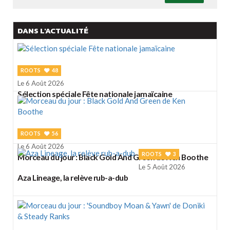
DANS L'ACTUALITÉ
ROOTS
48
Le 6 Août 2026
Sélection spéciale Fête nationale jamaïcaine
ROOTS
56
Le 6 Août 2026
ROOTS
3
Morceau du jour : Black Gold And Green de Ken Boothe
Le 5 Août 2026
Aza Lineage, la relève rub-a-dub