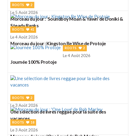
ROOTS
2
Le 5 Août 2026
Morceau du jour : 'Soundboy Moan & Yawn' de Doniki &
Steady Ranks
ROOTS
41
Le 4 Août 2026
Morceau du jour : Kingston Be Wise de Protoje
ROOTS
2
Le 4 Août 2026
Journée 100% Protoje
ROOTS
2
Le 3 Août 2026
Une sélection de livres reggae pour la suite des
vacances
ROOTS
18
Le 3 Août 2026