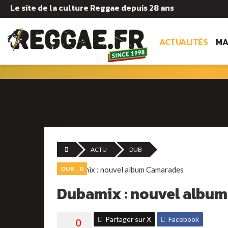
Le site de la culture Reggae depuis 28 ans
ACTUALITÉS
MA
ACTU
DUB
DUB
0
Dubamix : nouvel albu
Partager sur X
Facebook