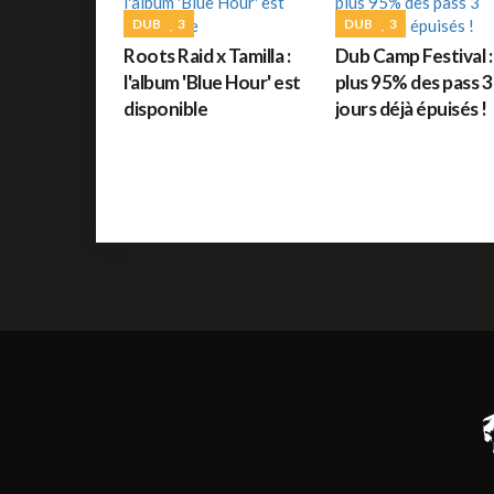
DUB
3
DUB
3
Roots Raid x Tamilla :
Dub Camp Festival :
l'album 'Blue Hour' est
plus 95% des pass 3
disponible
jours déjà épuisés !