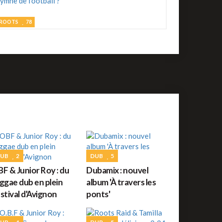
Le 4 Août 2026
ournée 100% Protoje
ROOTS
78
omment un riddim reggae est-il devenu un
ROOTS
39
ymne de football ?
Fantan Mojah est
écédé
REGGAE FRANÇAIS
67
orceau du jour : Aux Armes et cætera de Serge
ainsbourg
UB
2
DUB
5
ROOTS
73
F & Junior Roy : du
Dubamix : nouvel
amian Marley à l'honneur sur Reggae.fr
ggae dub en plein
album 'À travers les
stival d'Avignon
ponts'
ROOTS
10