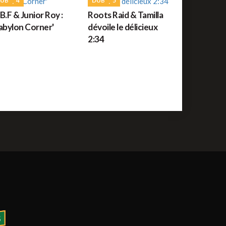
UB
4
DUB
5
uide des festivals reggae : JUILLET 2026
B.F & Junior Roy :
Roots Raid & Tamilla
abylon Corner'
dévoile le délicieux
2:34
ROOTS
56
orceau du jour : War de Bob Marley
REGGAE FRANÇAIS
61
ommage à Tonton David ce jour sur Reggae.fr
REGGAE AFRICAIN
12
idiop aux auditions à l'aveugle de The Voice ce
amedi