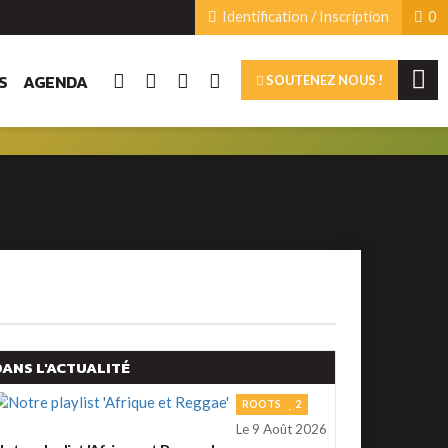
Identification / Inscription
0
S
AGENDA
SOUTENEZ NOUS !
DANS L'ACTUALITÉ
ROOTS
2
Le 9 Août 2026