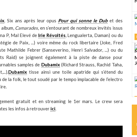
N
ix
. Six ans après leur opus
Pour qui sonne le Dub
et des
e album,
Camarades
, en s’entourant de nombreux invités issus
ina P, Mal Elevé de
Irie Révoltés
, Lengualerta, Daman) ou du
égie de Paix, ...) voire même du rock libertaire (Joke, Fred
L
iste Mathilde Febrer (Sanseverino, Henri Salvador, ...) ou du
M
ts Raid) se joignent également à la piste de danse pour
M
J
ournables samples de
Dubamix
(Richard Strauss, Rachid Taha,
..).
Dubamix
tisse ainsi une toile apatride qui s’étend du
 de la folk, le tout soudé par le tempo implacable de l’electro
ire.
rgement gratuit et en streaming le 1er mars. Le crew sera
L
utes les infos à retrouver
ici
.
K
R
L