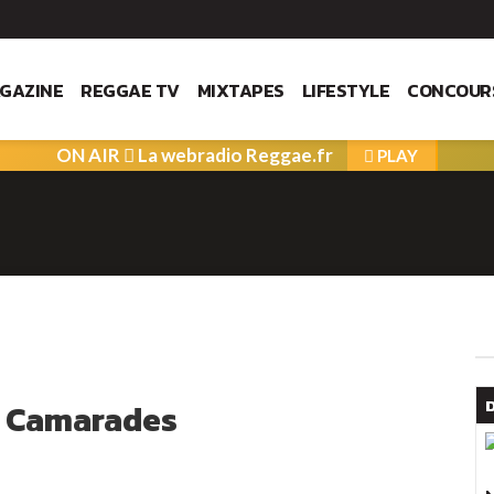
GAZINE
REGGAE TV
MIXTAPES
LIFESTYLE
CONCOUR
ON AIR
La webradio Reggae.fr
PLAY
m Camarades