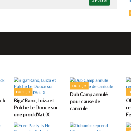
Poster
J
C
h
d
M
DUB
5
G
DUB
7
D
Dub Camp annulé
ack
Biga*Ranx, Luiza et
OB
pour cause de
D
Pulche Le Douce sur
re
canicule
une prod d'Art-X
Fe