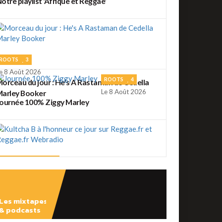
otre playlist 'Afrique et Reggae'
ROOTS
3
e 8 Août 2026
ROOTS
4
orceau du jour : He's A Rastaman de Cedella
Le 8 Août 2026
arley Booker
ournée 100% Ziggy Marley
REGGAE FRANÇAIS
2
e 7 Août 2026
ultcha B à l'honneur ce jour sur Reggae.fr et
eggae.fr Webradio
Les mixtapes
REGGAE FRANÇAIS
4
& podcasts
e 7 Août 2026