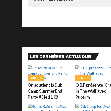
LES DERNIÈRES ACTUS DUB
DUB
5
DUB
5
On soutient la Dub
O.B.F présente 'Cr
Camp Summer End
In The Wall' avec
Party #3 le 11.09
Pupajim