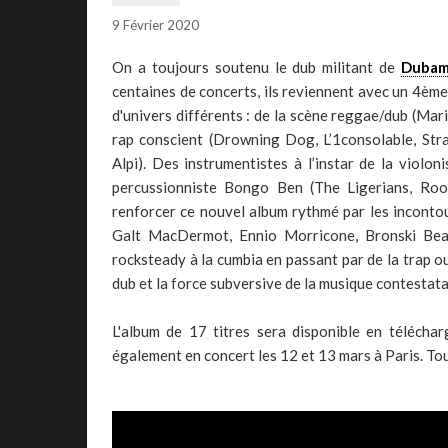
9 Février 2020
On a toujours soutenu le dub militant de
Dubam
centaines de concerts, ils reviennent avec un 4èm
d'univers différents : de la scène reggae/dub (Mar
rap conscient (Drowning Dog, L’1consolable, Strat
Alpi). Des instrumentistes à l’instar de la violon
percussionniste Bongo Ben (The Ligerians, Roo
renforcer ce nouvel album rythmé par les incont
Galt MacDermot, Ennio Morricone, Bronski Beat,.
rocksteady à la cumbia en passant par de la trap ou
dub et la force subversive de la musique contestata
L'album de 17 titres sera disponible en télécha
également en concert les 12 et 13 mars à Paris. To