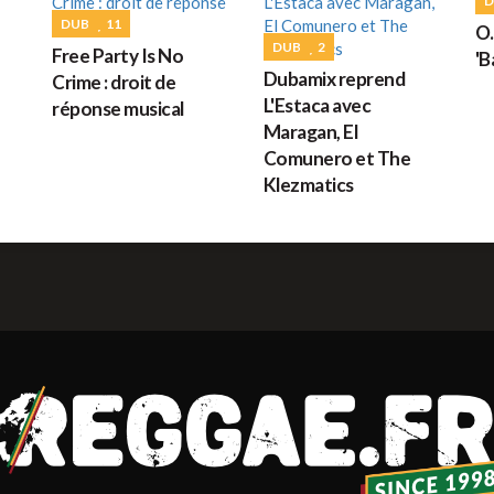
D
G
DUB
11
O.
DUB
2
Free Party Is No
'B
Dubamix reprend
Crime : droit de
L'Estaca avec
réponse musical
M
Maragan, El
Comunero et The
Klezmatics
H
L
s