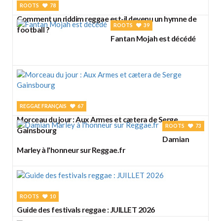
ROOTS
78
Comment un riddim reggae est-il devenu un hymne de
ROOTS
39
football ?
Fantan Mojah est décédé
REGGAE FRANÇAIS
67
Morceau du jour : Aux Armes et cætera de Serge
ROOTS
73
Gainsbourg
Damian
Marley à l'honneur sur Reggae.fr
ROOTS
10
Guide des festivals reggae : JUILLET 2026