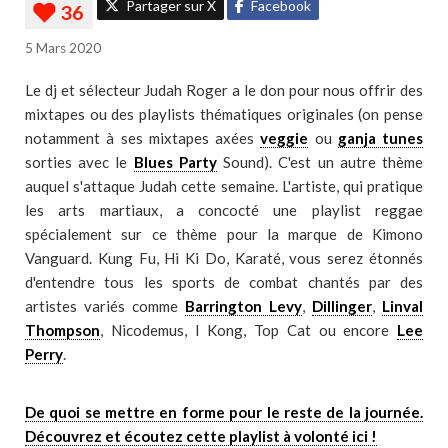
Partager sur X
Facebook
5 Mars 2020
Le dj et sélecteur Judah Roger a le don pour nous offrir des
mixtapes ou des playlists thématiques originales (on pense
notamment à ses mixtapes axées
veggie
ou
ganja tunes
sorties avec le
Blues Party
Sound). C'est un autre thème
auquel s'attaque Judah cette semaine. L'artiste, qui pratique
les arts martiaux, a concocté une playlist reggae
spécialement sur ce thème pour la marque de Kimono
Vanguard. Kung Fu, Hi Ki Do, Karaté, vous serez étonnés
d'entendre tous les sports de combat chantés par des
artistes variés comme
Barrington Levy
,
Dillinger
,
Linval
Thompson
, Nicodemus, I Kong, Top Cat ou encore
Lee
Perry
.
De quoi se mettre en forme pour le reste de la journée.
Découvrez et écoutez cette playlist à volonté ici !