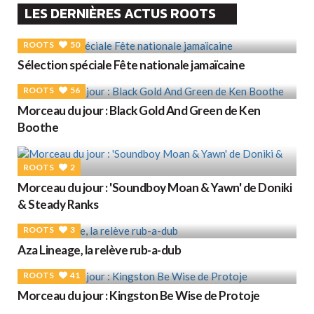
LES DERNIÈRES ACTUS ROOTS
ROOTS
50
Sélection spéciale Fête nationale jamaïcaine
ROOTS
56
Morceau du jour : Black Gold And Green de Ken
Boothe
ROOTS
2
Morceau du jour : 'Soundboy Moan & Yawn' de Doniki
& Steady Ranks
ROOTS
3
Aza Lineage, la relève rub-a-dub
ROOTS
41
Morceau du jour : Kingston Be Wise de Protoje