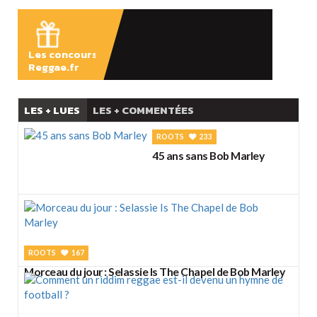
ÉCOUTER
Les concours
Reggae.fr
LES + LUES
LES + COMMENTÉES
ROOTS
233
45 ans sans Bob Marley
ROOTS
167
Morceau du jour : Selassie Is The Chapel de Bob Marley