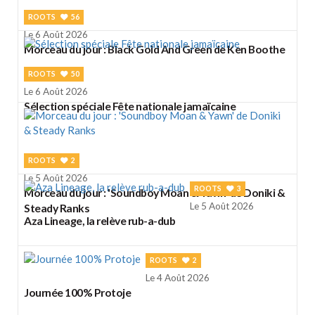
ROOTS
56
Le 6 Août 2026
Morceau du jour : Black Gold And Green de Ken Boothe
ROOTS
50
Le 6 Août 2026
Sélection spéciale Fête nationale jamaïcaine
ROOTS
2
Le 5 Août 2026
ROOTS
3
Morceau du jour : 'Soundboy Moan & Yawn' de Doniki &
Le 5 Août 2026
Steady Ranks
Aza Lineage, la relève rub-a-dub
ROOTS
2
Le 4 Août 2026
Journée 100% Protoje