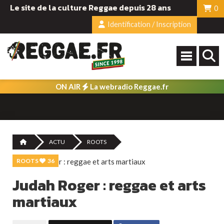
Le site de la culture Reggae depuis 28 ans
0
Identification / Inscription
ON AIR
La webradio Reggae.fr
ACTU
ROOTS
ROOTS
36
Judah Roger : reggae et arts
martiaux