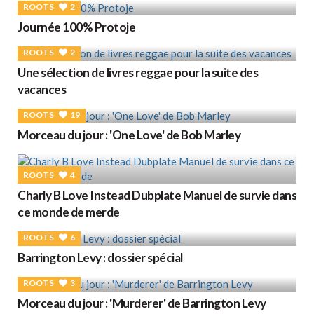
ROOTS
2
Journée 100% Protoje
ROOTS
2
Une sélection de livres reggae pour la suite des
vacances
ROOTS
19
Morceau du jour : 'One Love' de Bob Marley
ROOTS
4
Charly B Love Instead Dubplate Manuel de survie dans
ce monde de merde
ROOTS
6
Barrington Levy : dossier spécial
ROOTS
3
Morceau du jour : 'Murderer' de Barrington Levy