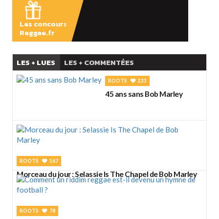
Les concours
Reggae.fr
LES + LUES
LES + COMMENTÉES
ROOTS
233
45 ans sans Bob Marley
ROOTS
167
Morceau du jour : Selassie Is The Chapel de Bob Marley
ROOTS
78