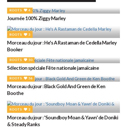
ROOTS
4
Journée 100% Ziggy Marley
ROOTS
3
Morceau du jour : He's A Rastaman de Cedella Marley
Booker
ROOTS
50
Sélection spéciale Fête nationale jamaïcaine
ROOTS
56
Morceau du jour : Black Gold And Green de Ken
Boothe
ROOTS
2
Morceau du jour : 'Soundboy Moan & Yawn' de Doniki
& Steady Ranks