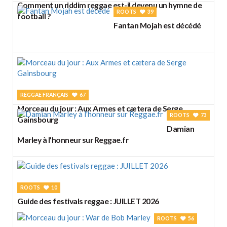
Comment un riddim reggae est-il devenu un hymne de
ROOTS
39
football ?
Fantan Mojah est décédé
REGGAE FRANÇAIS
67
Morceau du jour : Aux Armes et cætera de Serge
ROOTS
73
Gainsbourg
Damian
Marley à l'honneur sur Reggae.fr
ROOTS
10
Guide des festivals reggae : JUILLET 2026
ROOTS
56