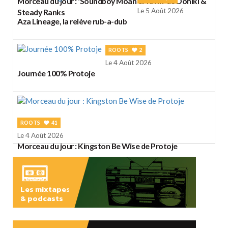
Morceau du jour : 'Soundboy Moan & Yawn' de Doniki &
Le 5 Août 2026
Steady Ranks
Aza Lineage, la relève rub-a-dub
ROOTS
2
Le 4 Août 2026
Journée 100% Protoje
ROOTS
41
Le 4 Août 2026
Morceau du jour : Kingston Be Wise de Protoje
Les mixtapes
& podcasts
ÉCOUTER