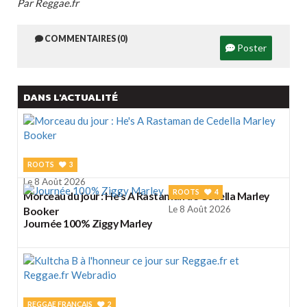
Par Reggae.fr
COMMENTAIRES (0)
Poster
DANS L'ACTUALITÉ
ROOTS
3
Le 8 Août 2026
ROOTS
4
Morceau du jour : He's A Rastaman de Cedella Marley
Le 8 Août 2026
Booker
Journée 100% Ziggy Marley
REGGAE FRANÇAIS
2