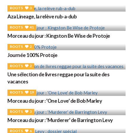
ROOTS
3
Aza Lineage, la relève rub-a-dub
ROOTS
41
Morceau du jour : Kingston Be Wise de Protoje
ROOTS
2
Journée 100% Protoje
ROOTS
2
Une sélection de livres reggae pour la suite des
vacances
ROOTS
19
Morceau du jour : 'One Love' de Bob Marley
ROOTS
3
Morceau du jour : 'Murderer' de Barrington Levy
ROOTS
6