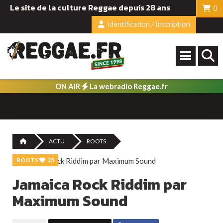
Le site de la culture Reggae depuis 28 ans
0
Identification / Inscription
ON AIR
La webradio Reggae.fr
ACTU
ROOTS
ROOTS
35
Jamaica Rock Riddim par
Maximum Sound