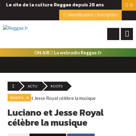
Le site de la culture Reggae depuis 28 ans
0
Identification / Inscription
ON AIR
La webradio Reggae.fr
ACTU
ROOTS
ROOTS
0
Luciano et Jesse Royal
célèbre la musique