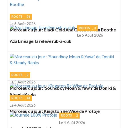
ROOTS
56
Le 6 Août 2026
ROOTS
3
Morceau du jour : Black Gold And Green de Ken Boothe
Le 5 Août 2026
Aza Lineage, la relève rub-a-dub
ROOTS
2
Le 5 Août 2026
Morceau du jour : 'Soundboy Moan & Yawn' de Doniki &
Steady Ranks
ROOTS
41
Le 4 Août 2026
Morceau du jour : Kingston Be Wise de Protoje
ROOTS
2
Le 4 Août 2026