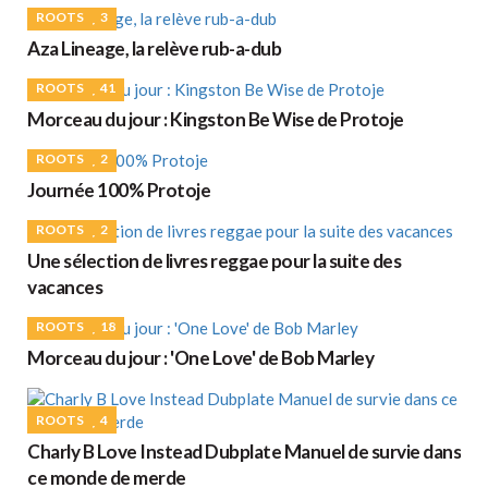
ROOTS
3
Aza Lineage, la relève rub-a-dub
ROOTS
41
Morceau du jour : Kingston Be Wise de Protoje
ROOTS
2
Journée 100% Protoje
ROOTS
2
Une sélection de livres reggae pour la suite des
vacances
ROOTS
18
Morceau du jour : 'One Love' de Bob Marley
ROOTS
4
Charly B Love Instead Dubplate Manuel de survie dans
ce monde de merde