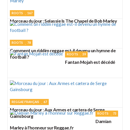
ROOTS
167
Morceau du jour : Selassie Is The Chapel de Bob Marley
ROOTS
78
Comment un riddim reggae est-il devenu un hymne de
ROOTS
39
football ?
Fantan Mojah est décédé
REGGAE FRANÇAIS
67
Morceau du jour : Aux Armes et cætera de Serge
ROOTS
73
Gainsbourg
Damian
Marley à l'honneur sur Reggae.fr