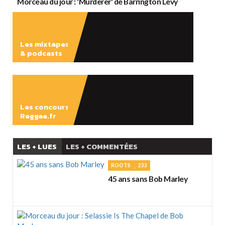
Morceau du jour : 'Murderer' de Barrington Levy
Les mixtapes
& podcasts
ÉCOUTER
Les concours
Reggae.fr
LES + LUES
LES + COMMENTÉES
ROOTS
233
45 ans sans Bob Marley