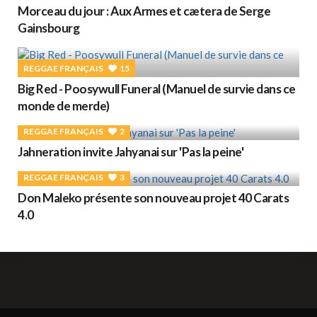
Morceau du jour : Aux Armes et cætera de Serge
Gainsbourg
REGGAE FRANÇAIS
15
Big Red - Poosywull Funeral (Manuel de survie dans ce
monde de merde)
REGGAE FRANÇAIS
2
Jahneration invite Jahyanai sur 'Pas la peine'
REGGAE FRANÇAIS
3
Don Maleko présente son nouveau projet 40 Carats
4.0