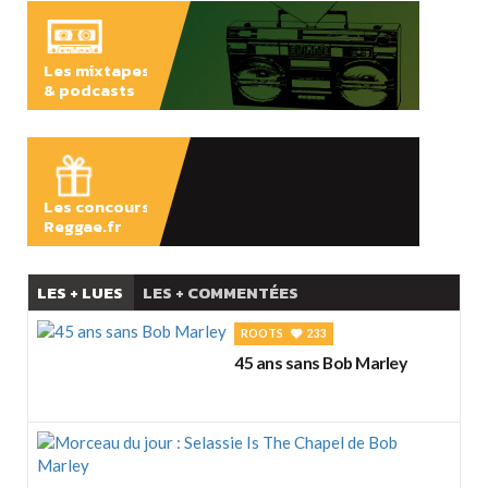
Les mixtapes
& podcasts
ÉCOUTER
Les concours
Reggae.fr
LES + LUES
LES + COMMENTÉES
ROOTS
233
45 ans sans Bob Marley