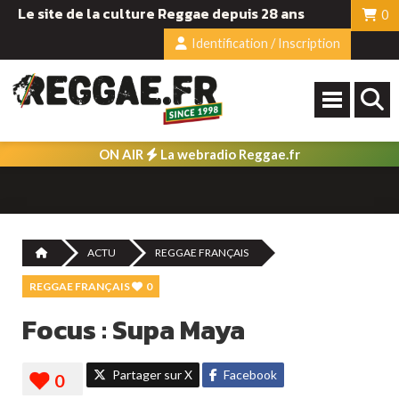
Le site de la culture Reggae depuis 28 ans
0
Identification / Inscription
ON AIR
La webradio Reggae.fr
ACTU
REGGAE FRANÇAIS
REGGAE FRANÇAIS
0
Focus : Supa Maya
Partager sur X
Facebook