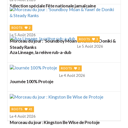
Sélection spéciale Fête nationale jamaïcaine
ROOTS
2
Le 5 Août 2026
ROOTS
3
Morceau du jour : 'Soundboy Moan & Yawn' de Doniki &
Le 5 Août 2026
Steady Ranks
Aza Lineage, la relève rub-a-dub
ROOTS
2
Le 4 Août 2026
Journée 100% Protoje
ROOTS
41
Le 4 Août 2026
Morceau du jour : Kingston Be Wise de Protoje