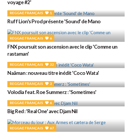
voyage #2'
REGGAE FRANÇAIS
1
Ruff Lion's Prod présente 'Sound' de Mano
REGGAE FRANÇAIS
6
FNX poursuit son ascension avec le clip 'Comme un
rastaman'
REGGAE FRANÇAIS
32
Naâman : nouveau titre inédit 'Coco Wata'
REGGAE FRANÇAIS
3
Volodia feat. Roe Summerz : 'Sometimes'
REGGAE FRANÇAIS
6
Big Red : 'Real One' avec Djam Nil
REGGAE FRANÇAIS
67