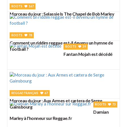
ROOTS
167
Morceau du jour : Selassie Is The Chapel de Bob Marley
ROOTS
78
Comment un riddim reggae est-il devenu un hymne de
ROOTS
39
football ?
Fantan Mojah est décédé
REGGAE FRANÇAIS
67
Morceau du jour : Aux Armes et cætera de Serge
ROOTS
73
Gainsbourg
Damian
Marley à l'honneur sur Reggae.fr