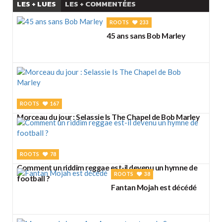
LES + LUES
LES + COMMENTÉES
ROOTS
233
45 ans sans Bob Marley
ROOTS
167
Morceau du jour : Selassie Is The Chapel de Bob Marley
ROOTS
78
Comment un riddim reggae est-il devenu un hymne de
ROOTS
38
football ?
Fantan Mojah est décédé