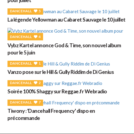
pour juillet
DANCEHALL
5
La légende Yellowman au Cabaret Sauvage le 10 juillet
DANCEHALL
4
Vybz Kartel annonce God & Time, son nouvel album
pour le 5 juin
DANCEHALL
1
Vanzo pose sur le Hill & Gully Riddim de Di Genius
DANCEHALL
2
Soirée 100% Shaggy sur Reggae.fr Webradio
DANCEHALL
7
Tiwony : 'Dancehall Frequency' dispo en
précommande