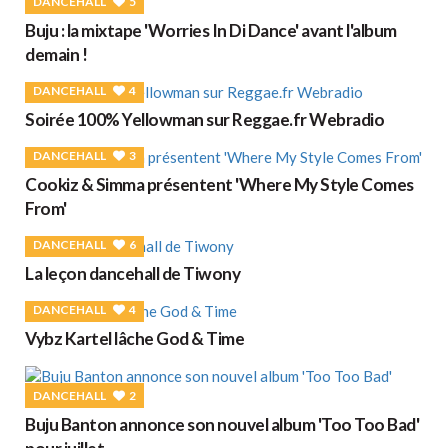
DANCEHALL
5
Buju : la mixtape 'Worries In Di Dance' avant l'album
demain !
DANCEHALL
4
Soirée 100% Yellowman sur Reggae.fr Webradio
DANCEHALL
3
Cookiz & Simma présentent 'Where My Style Comes
From'
DANCEHALL
6
La leçon dancehall de Tiwony
DANCEHALL
4
Vybz Kartel lâche God & Time
DANCEHALL
2
Buju Banton annonce son nouvel album 'Too Too Bad'