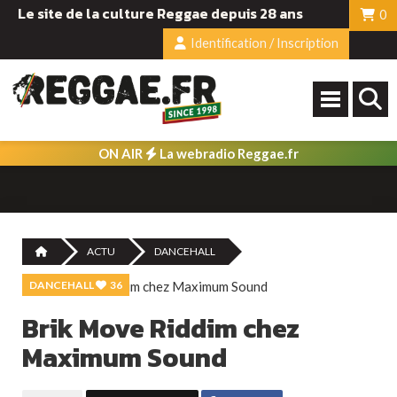
Le site de la culture Reggae depuis 28 ans
0
Identification / Inscription
ON AIR
La webradio Reggae.fr
ACTU
DANCEHALL
DANCEHALL
36
Brik Move Riddim chez
Maximum Sound