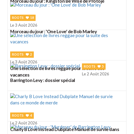
Morceau du jour : Kingston Be Wise de Protoje
ROOTS
18
Le 3 Août 2026
Morceau du jour : 'One Love' de Bob Marley
ROOTS
2
Le 3 Août 2026
ROOTS
5
Une sélection de livres reggae pour la suite des
Le 2 Août 2026
vacances
Barrington Levy : dossier spécial
ROOTS
4
Le 2 Août 2026
Charly B Love Instead Dubplate Manuel de survie dans