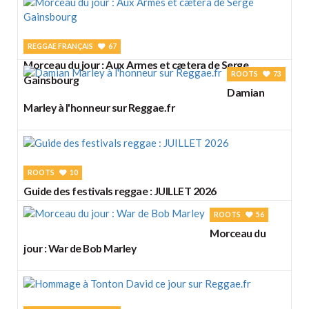
REGGAE FRANÇAIS
67
Morceau du jour : Aux Armes et cætera de Serge
ROOTS
73
Gainsbourg
Damian
Marley à l'honneur sur Reggae.fr
ROOTS
10
Guide des festivals reggae : JUILLET 2026
ROOTS
56
Morceau du
jour : War de Bob Marley