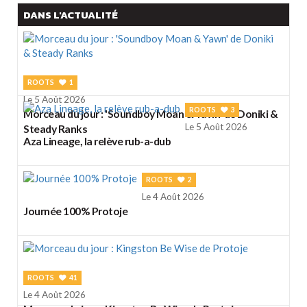
DANS L'ACTUALITÉ
ROOTS
1
Le 5 Août 2026
ROOTS
3
Morceau du jour : 'Soundboy Moan & Yawn' de Doniki &
Le 5 Août 2026
Steady Ranks
Aza Lineage, la relève rub-a-dub
ROOTS
2
Le 4 Août 2026
Journée 100% Protoje
ROOTS
41
Le 4 Août 2026