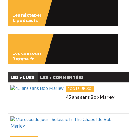
Les mixtapes
& podcasts
ÉCOUTER
Les concours
Reggae.fr
LES + LUES
LES + COMMENTÉES
ROOTS
233
45 ans sans Bob Marley