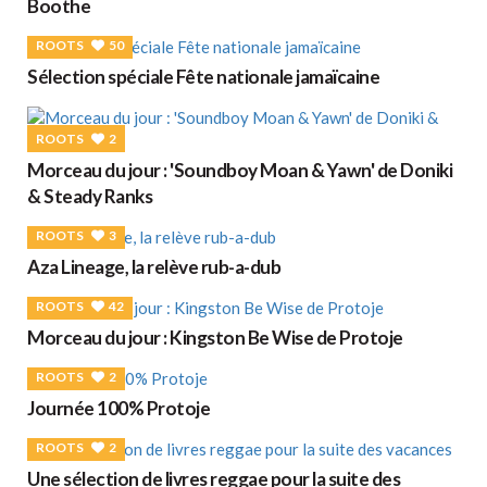
Boothe
ROOTS
50
Sélection spéciale Fête nationale jamaïcaine
ROOTS
2
Morceau du jour : 'Soundboy Moan & Yawn' de Doniki
& Steady Ranks
ROOTS
3
Aza Lineage, la relève rub-a-dub
ROOTS
42
Morceau du jour : Kingston Be Wise de Protoje
ROOTS
2
Journée 100% Protoje
ROOTS
2
Une sélection de livres reggae pour la suite des