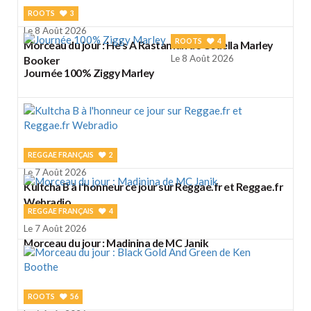
ROOTS
3
Le 8 Août 2026
ROOTS
4
Morceau du jour : He's A Rastaman de Cedella Marley
Le 8 Août 2026
Booker
Journée 100% Ziggy Marley
REGGAE FRANÇAIS
2
Le 7 Août 2026
Kultcha B à l'honneur ce jour sur Reggae.fr et Reggae.fr
Webradio
REGGAE FRANÇAIS
4
Le 7 Août 2026
Morceau du jour : Madinina de MC Janik
ROOTS
56