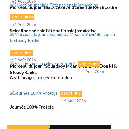
Le 6 Août 2026
Morceau du jour : Black Gold And Green de Ken Boothe
ROOTS
50
Le 6 Août 2026
Sélection spéciale Fête nationale jamaïcaine
ROOTS
2
Le 5 Août 2026
ROOTS
3
Morceau du jour : 'Soundboy Moan & Yawn' de Doniki &
Le 5 Août 2026
Steady Ranks
Aza Lineage, la relève rub-a-dub
ROOTS
2
Le 4 Août 2026
Journée 100% Protoje