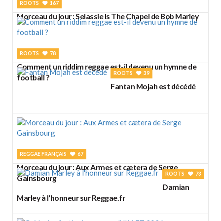
ROOTS
167
Morceau du jour : Selassie Is The Chapel de Bob Marley
ROOTS
78
Comment un riddim reggae est-il devenu un hymne de
ROOTS
39
football ?
Fantan Mojah est décédé
REGGAE FRANÇAIS
67
Morceau du jour : Aux Armes et cætera de Serge
ROOTS
73
Gainsbourg
Damian
Marley à l'honneur sur Reggae.fr