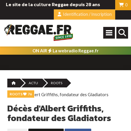
Le site de la culture Reggae depuis 28 ans
0
Identification / Inscription
ON AIR
La webradio Reggae.fr
ACTU
ROOTS
ROOTS
76
Décès d'Albert Griffiths,
fondateur des Gladiators