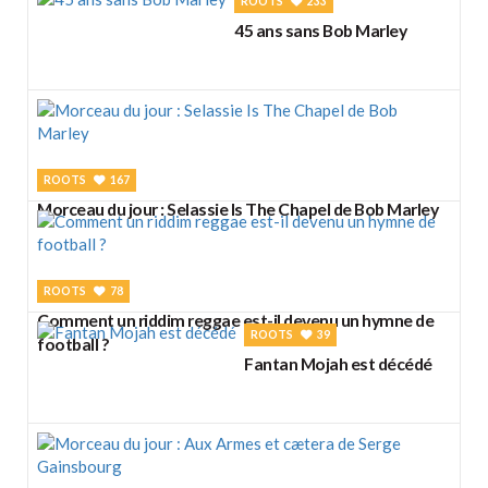
ROOTS
233
45 ans sans Bob Marley
ROOTS
167
Morceau du jour : Selassie Is The Chapel de Bob Marley
ROOTS
78
Comment un riddim reggae est-il devenu un hymne de
ROOTS
39
football ?
Fantan Mojah est décédé