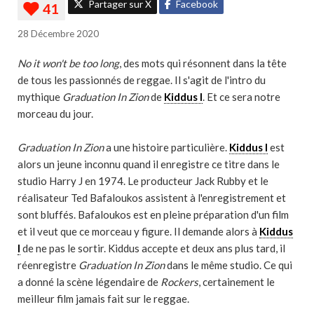
Partager sur X
Facebook
28 Décembre 2020
No it won't be too long
, des mots qui résonnent dans la tête
de tous les passionnés de reggae. Il s'agit de l'intro du
mythique
Graduation In Zion
de
Kiddus I
. Et ce sera notre
morceau du jour.
Graduation In Zion
a une histoire particulière.
Kiddus I
est
alors un jeune inconnu quand il enregistre ce titre dans le
studio Harry J en 1974. Le producteur Jack Rubby et le
réalisateur Ted Bafaloukos assistent à l'enregistrement et
sont bluffés. Bafaloukos est en pleine préparation d'un film
et il veut que ce morceau y figure. Il demande alors à
Kiddus
I
de ne pas le sortir. Kiddus accepte et deux ans plus tard, il
réenregistre
Graduation In Zion
dans le même studio. Ce qui
a donné la scène légendaire de
Rockers
, certainement le
meilleur film jamais fait sur le reggae.