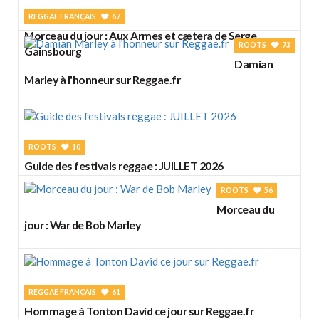
REGGAE FRANÇAIS
67
Morceau du jour : Aux Armes et cætera de Serge
ROOTS
73
Gainsbourg
Damian
Marley à l'honneur sur Reggae.fr
ROOTS
10
Guide des festivals reggae : JUILLET 2026
ROOTS
56
Morceau du
jour : War de Bob Marley
REGGAE FRANÇAIS
61
Hommage à Tonton David ce jour sur Reggae.fr