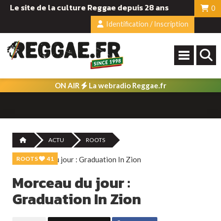
Le site de la culture Reggae depuis 28 ans
0
Identification / Inscription
ON AIR
La webradio Reggae.fr
ACTU
ROOTS
ROOTS
41
Morceau du jour :
Graduation In Zion