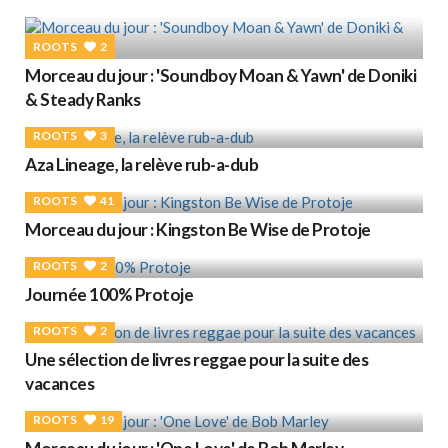
ROOTS
2
Morceau du jour : 'Soundboy Moan & Yawn' de Doniki
& Steady Ranks
ROOTS
3
Aza Lineage, la relève rub-a-dub
ROOTS
41
Morceau du jour : Kingston Be Wise de Protoje
ROOTS
2
Journée 100% Protoje
ROOTS
2
Une sélection de livres reggae pour la suite des
vacances
ROOTS
19