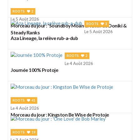
ROOTS
2
Le 5 Août 2026
ROOTS
3
Morceau du jour : 'Soundboy Moan & Yawn' de Doniki &
Le 5 Août 2026
Steady Ranks
Aza Lineage, la relève rub-a-dub
ROOTS
2
Le 4 Août 2026
Journée 100% Protoje
ROOTS
41
Le 4 Août 2026
Morceau du jour : Kingston Be Wise de Protoje
ROOTS
19
Le 3 Août 2026