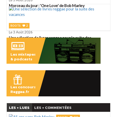
Morceau du jour : 'One Love' de Bob Marley
ROOTS
2
Le 3 Août 2026
Une sélection de livres reggae pour la suite des
vacances
Les mixtapes
& podcasts
ÉCOUTER
Les concours
Reggae.fr
LES + LUES
LES + COMMENTÉES