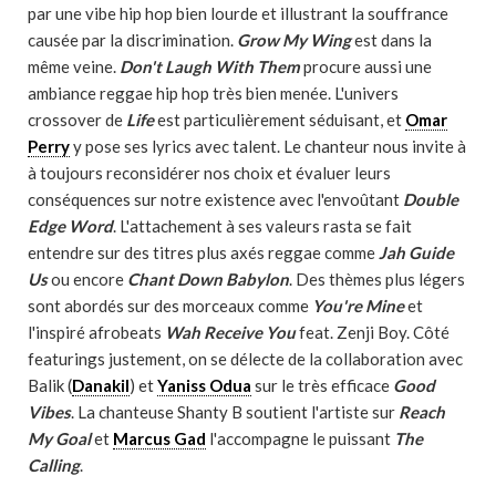
par une vibe hip hop bien lourde et illustrant la souffrance
causée par la discrimination.
Grow My Wing
est dans la
même veine.
Don't Laugh With Them
procure aussi une
ambiance reggae hip hop très bien menée. L'univers
crossover de
Life
est particulièrement séduisant, et
Omar
Perry
y pose ses lyrics avec talent. Le chanteur nous invite à
à toujours reconsidérer nos choix et évaluer leurs
conséquences sur notre existence avec l'envoûtant
Double
Edge Word
. L'attachement à ses valeurs rasta se fait
entendre sur des titres plus axés reggae comme
Jah Guide
Us
ou encore
Chant Down Babylon
. Des thèmes plus légers
sont abordés sur des morceaux comme
You're Mine
et
l'inspiré afrobeats
Wah Receive You
feat. Zenji Boy. Côté
featurings justement, on se délecte de la collaboration avec
Balik (
Danakil
) et
Yaniss Odua
sur le très efficace
Good
Vibes
. La chanteuse Shanty B soutient l'artiste sur
Reach
My Goal
et
Marcus Gad
l'accompagne le puissant
The
Calling
.