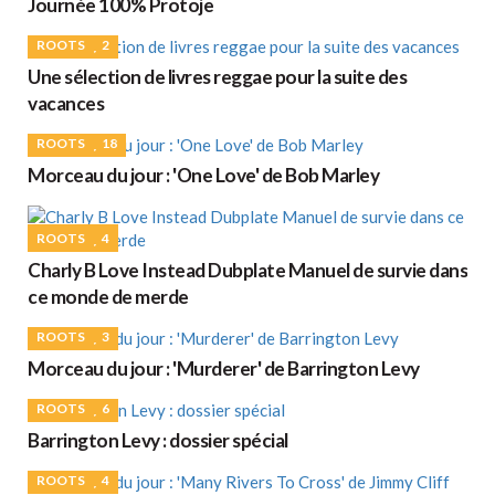
Journée 100% Protoje
ROOTS
2
Une sélection de livres reggae pour la suite des
vacances
ROOTS
18
Morceau du jour : 'One Love' de Bob Marley
ROOTS
4
Charly B Love Instead Dubplate Manuel de survie dans
ce monde de merde
ROOTS
3
Morceau du jour : 'Murderer' de Barrington Levy
ROOTS
6
Barrington Levy : dossier spécial
ROOTS
4