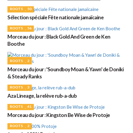
ROOTS
50
Sélection spéciale Fête nationale jamaïcaine
ROOTS
56
Morceau du jour : Black Gold And Green de Ken
Boothe
ROOTS
2
Morceau du jour : 'Soundboy Moan & Yawn' de Doniki
& Steady Ranks
ROOTS
3
Aza Lineage, la relève rub-a-dub
ROOTS
41
Morceau du jour : Kingston Be Wise de Protoje
ROOTS
2