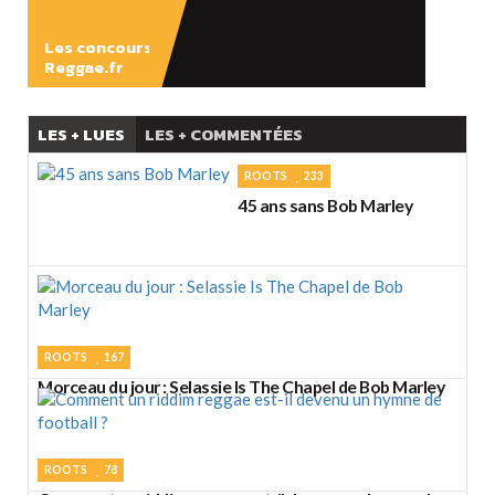
Les concours
Reggae.fr
LES + LUES
LES + COMMENTÉES
ROOTS
233
45 ans sans Bob Marley
ROOTS
167
Morceau du jour : Selassie Is The Chapel de Bob Marley
ROOTS
78