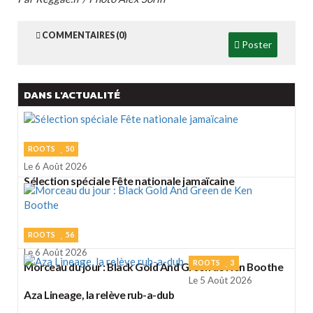
COMMENTAIRES (0)
Poster
DANS L'ACTUALITÉ
ROOTS
50
Le 6 Août 2026
Sélection spéciale Fête nationale jamaïcaine
ROOTS
56
Le 6 Août 2026
ROOTS
3
Morceau du jour : Black Gold And Green de Ken Boothe
Le 5 Août 2026
Aza Lineage, la relève rub-a-dub