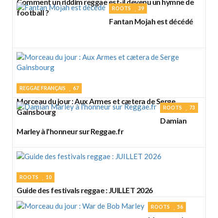
Comment un riddim reggae est-il devenu un hymne de
ROOTS
39
football ?
Fantan Mojah est décédé
REGGAE FRANÇAIS
67
Morceau du jour : Aux Armes et cætera de Serge
ROOTS
73
Gainsbourg
Damian
Marley à l'honneur sur Reggae.fr
ROOTS
10
Guide des festivals reggae : JUILLET 2026
ROOTS
56