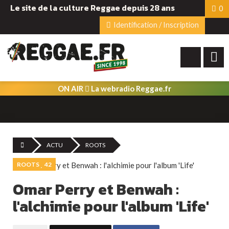
Le site de la culture Reggae depuis 28 ans
0
Identification / Inscription
ON AIR
La webradio Reggae.fr
ACTU
ROOTS
ROOTS
42
Omar Perry et Benwah :
l'alchimie pour l'album 'Life'