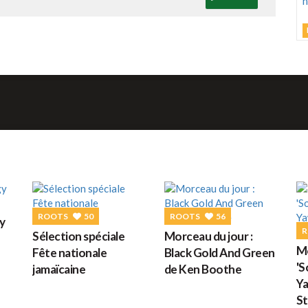
L
M
C
h
d
M
G
ROOTS
50
ROOTS
56
y
R
Sélection spéciale
Morceau du jour :
D
Mo
Fête nationale
Black Gold And Green
'
jamaïcaine
de Ken Boothe
Ya
St