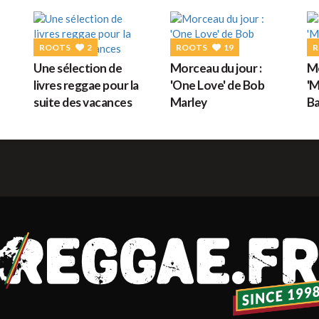
G
ROOTS
2
ROOTS
19
R
Une sélection de
Morceau du jour :
Mo
M
livres reggae pour la
'One Love' de Bob
'M
suite des vacances
Marley
Ba
H
L
s