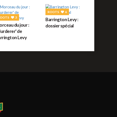
uide des festivals reggae : JUILLET 2026
ROOTS
6
OOTS
3
Barrington Levy :
ROOTS
56
rceau du jour :
dossier spécial
orceau du jour : War de Bob Marley
urderer' de
rrington Levy
REGGAE FRANÇAIS
61
ommage à Tonton David ce jour sur Reggae.fr
REGGAE AFRICAIN
12
idiop aux auditions à l'aveugle de The Voice ce
amedi