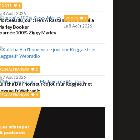
ROOTS
1
e 8 Août 2026
ROOTS
1
orceau du jour : He's A Rastaman de Cedella
Le 8 Août 2026
arley Booker
ournée 100% Ziggy Marley
REGGAE FRANÇAIS
2
e 7 Août 2026
ultcha B à l'honneur ce jour sur Reggae.fr et
eggae.fr Webradio
REGGAE FRANÇAIS
4
e 7 Août 2026
orceau du jour : Madinina de MC Janik
Les mixtapes
& podcasts
ROOTS
56