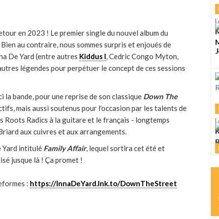
L
M
etour en 2023 ! Le premier single du nouvel album du
M
çu. Bien au contraire, nous sommes surpris et enjoués de
J
Inna De Yard (entre autres
Kiddus I
, Cedric Congo Myton,
utres légendes pour perpétuer le concept de ces sessions
ici la bande, pour une reprise de son classique
Down The
ctifs, mais aussi soutenus pour l'occasion par les talents de
 Roots Radics à la guitare et le français - longtemps
L
K
Briard aux cuivres et aux arrangements.
R
 Yard intitulé
Family Affair
, lequel sortira cet été et
isé jusque là ! Ça promet !
L
M
teformes :
https://InnaDeYard.lnk.to/DownTheStreet