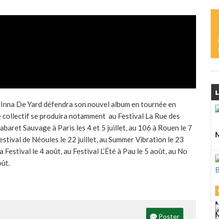
L
M
L
S
L
L
, Inna De Yard défendra son nouvel album en tournée en
M
 collectif se produira notamment au Festival La Rue des
D
 Cabaret Sauvage à Paris les 4 et 5 juillet, au 106 à Rouen le 7
A
M
 Festival de Néoules le 22 juillet, au Summer Vibration le 23
a Festival le 4 août, au Festival L’Été à Pau le 5 août, au No
ût.
J
M
M
Poster