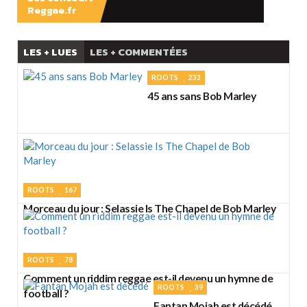
Reggae.fr
LES + LUES
LES + COMMENTÉES
ROOTS
233
45 ans sans Bob Marley
ROOTS
167
Morceau du jour : Selassie Is The Chapel de Bob Marley
ROOTS
78
Comment un riddim reggae est-il devenu un hymne de
ROOTS
39
football ?
Fantan Mojah est décédé