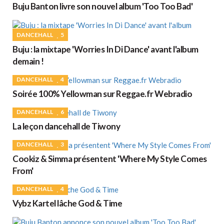
Buju Banton livre son nouvel album 'Too Too Bad'
DANCEHALL
5
Buju : la mixtape 'Worries In Di Dance' avant l'album
demain !
DANCEHALL
4
Soirée 100% Yellowman sur Reggae.fr Webradio
DANCEHALL
6
La leçon dancehall de Tiwony
DANCEHALL
3
Cookiz & Simma présentent 'Where My Style Comes
From'
DANCEHALL
4
Vybz Kartel lâche God & Time