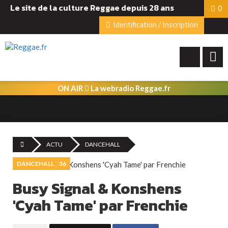
Le site de la culture Reggae depuis 28 ans
0
Identification / Inscription
ON AIR
La webradio Reggae.fr
ACTU
DANCEHALL
DANCEHALL
36
Busy Signal & Konshens
'Cyah Tame' par Frenchie