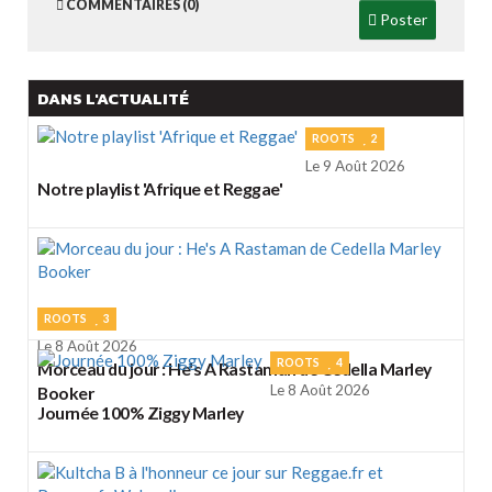
COMMENTAIRES (0)
Poster
DANS L'ACTUALITÉ
ROOTS
2
Le 9 Août 2026
Notre playlist 'Afrique et Reggae'
ROOTS
3
Le 8 Août 2026
ROOTS
4
Morceau du jour : He's A Rastaman de Cedella Marley
Le 8 Août 2026
Booker
Journée 100% Ziggy Marley