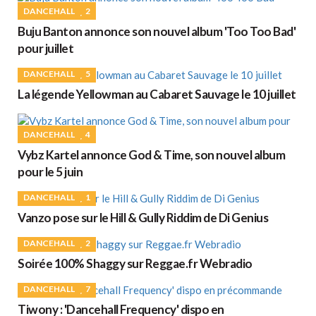
DANCEHALL
2
Buju Banton annonce son nouvel album 'Too Too Bad'
pour juillet
DANCEHALL
5
La légende Yellowman au Cabaret Sauvage le 10 juillet
DANCEHALL
4
Vybz Kartel annonce God & Time, son nouvel album
pour le 5 juin
DANCEHALL
1
Vanzo pose sur le Hill & Gully Riddim de Di Genius
DANCEHALL
2
Soirée 100% Shaggy sur Reggae.fr Webradio
DANCEHALL
7
Tiwony : 'Dancehall Frequency' dispo en