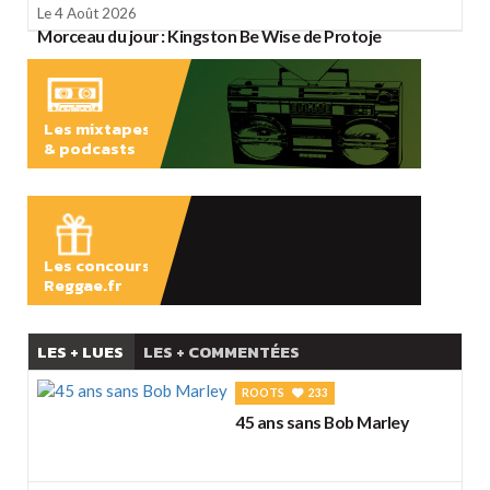
Le 4 Août 2026
Morceau du jour : Kingston Be Wise de Protoje
Les mixtapes
& podcasts
ÉCOUTER
Les concours
Reggae.fr
LES + LUES
LES + COMMENTÉES
ROOTS
233
45 ans sans Bob Marley