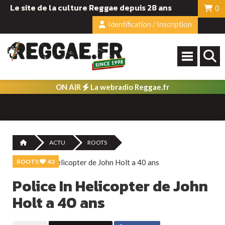
Le site de la culture Reggae depuis 28 ans
0
Identification / Inscription
ON AIR
La webradio Reggae.fr
ACTU
ROOTS
ROOTS
43
Police In Helicopter de John
Holt a 40 ans