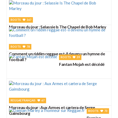
ROOTS
167
Morceau du jour : Selassie Is The Chapel de Bob Marley
ROOTS
78
Comment un riddim reggae est-il devenu un hymne de
ROOTS
39
football ?
Fantan Mojah est décédé
REGGAE FRANÇAIS
67
Morceau du jour : Aux Armes et cætera de Serge
ROOTS
73
Gainsbourg
Damian