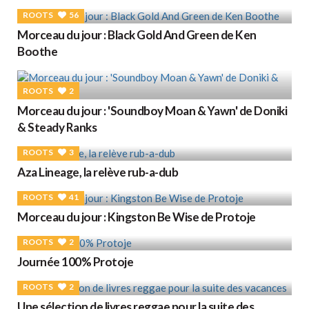
ROOTS
56
Morceau du jour : Black Gold And Green de Ken
Boothe
ROOTS
2
Morceau du jour : 'Soundboy Moan & Yawn' de Doniki
& Steady Ranks
ROOTS
3
Aza Lineage, la relève rub-a-dub
ROOTS
41
Morceau du jour : Kingston Be Wise de Protoje
ROOTS
2
Journée 100% Protoje
ROOTS
2
Une sélection de livres reggae pour la suite des