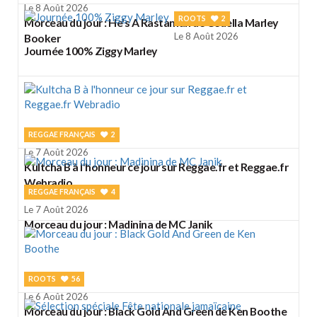
Le 8 Août 2026
ROOTS
2
Morceau du jour : He's A Rastaman de Cedella Marley
Le 8 Août 2026
Booker
Journée 100% Ziggy Marley
REGGAE FRANÇAIS
2
Le 7 Août 2026
Kultcha B à l'honneur ce jour sur Reggae.fr et Reggae.fr
Webradio
REGGAE FRANÇAIS
4
Le 7 Août 2026
Morceau du jour : Madinina de MC Janik
ROOTS
56
Le 6 Août 2026
Morceau du jour : Black Gold And Green de Ken Boothe