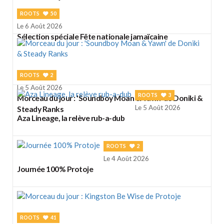
ROOTS
50
Le 6 Août 2026
Sélection spéciale Fête nationale jamaïcaine
ROOTS
2
Le 5 Août 2026
ROOTS
3
Morceau du jour : 'Soundboy Moan & Yawn' de Doniki &
Le 5 Août 2026
Steady Ranks
Aza Lineage, la relève rub-a-dub
ROOTS
2
Le 4 Août 2026
Journée 100% Protoje
ROOTS
41