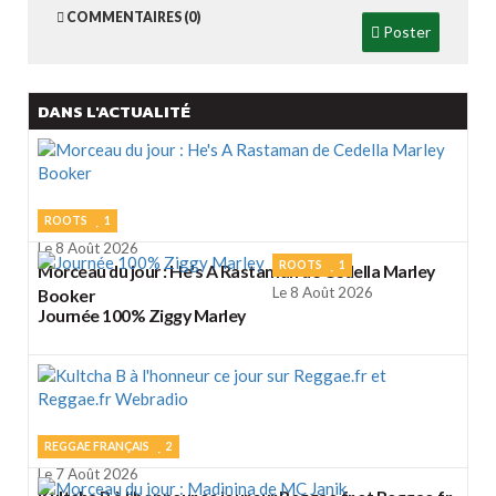
COMMENTAIRES (0)
Poster
DANS L'ACTUALITÉ
ROOTS
1
Le 8 Août 2026
ROOTS
1
Morceau du jour : He's A Rastaman de Cedella Marley
Le 8 Août 2026
Booker
Journée 100% Ziggy Marley
REGGAE FRANÇAIS
2
Le 7 Août 2026