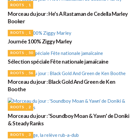
ROOTS
1
Morceau du jour : He's A Rastaman de Cedella Marley
Booker
ROOTS
1
Journée 100% Ziggy Marley
ROOTS
50
Sélection spéciale Fête nationale jamaïcaine
ROOTS
56
Morceau du jour : Black Gold And Green de Ken
Boothe
ROOTS
2
Morceau du jour : 'Soundboy Moan & Yawn' de Doniki
& Steady Ranks
ROOTS
3