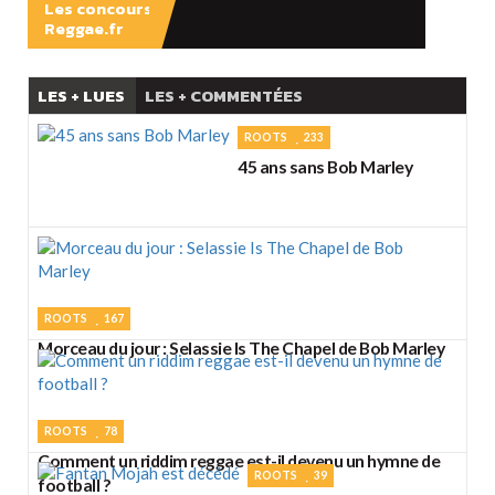
Les concours
Reggae.fr
LES + LUES
LES + COMMENTÉES
ROOTS
233
45 ans sans Bob Marley
ROOTS
167
Morceau du jour : Selassie Is The Chapel de Bob Marley
ROOTS
78
Comment un riddim reggae est-il devenu un hymne de
ROOTS
39
football ?