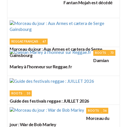
Fantan Mojah est décédé
REGGAE FRANÇAIS
67
Morceau du jour : Aux Armes et cætera de Serge
ROOTS
73
Gainsbourg
Damian
Marley à l'honneur sur Reggae.fr
ROOTS
10
Guide des festivals reggae : JUILLET 2026
ROOTS
56
Morceau du
jour : War de Bob Marley