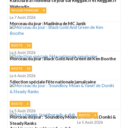
Kultcha B à l'honneur ce jour sur Reggae.fr et Reggae.fr
Webradio
REGGAE FRANÇAIS
4
Le 7 Août 2026
Morceau du jour : Madinina de MC Janik
ROOTS
56
Le 6 Août 2026
Morceau du jour : Black Gold And Green de Ken Boothe
ROOTS
50
Le 6 Août 2026
Sélection spéciale Fête nationale jamaïcaine
ROOTS
2
Le 5 Août 2026
ROOTS
3
Morceau du jour : 'Soundboy Moan & Yawn' de Doniki &
Le 5 Août 2026
Steady Ranks