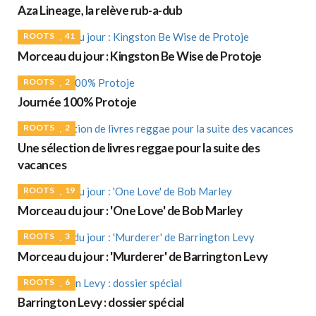
Aza Lineage, la relève rub-a-dub
ROOTS
41
Morceau du jour : Kingston Be Wise de Protoje
ROOTS
2
Journée 100% Protoje
ROOTS
2
Une sélection de livres reggae pour la suite des
vacances
ROOTS
19
Morceau du jour : 'One Love' de Bob Marley
ROOTS
3
Morceau du jour : 'Murderer' de Barrington Levy
ROOTS
6
Barrington Levy : dossier spécial