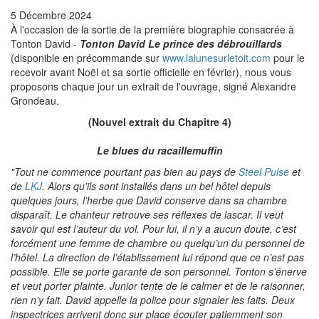
5 Décembre 2024
À l'occasion de la sortie de la première biographie consacrée à
Tonton David -
Tonton David Le prince des débrouillards
(disponible en précommande sur
www.lalunesurletoit.com
pour le
recevoir avant Noël et sa sortie officielle en février), nous vous
proposons chaque jour un extrait de l'ouvrage, signé Alexandre
Grondeau.
(Nouvel extrait du Chapitre 4)
Le blues du racaillemuffin
"Tout ne commence pourtant pas bien au pays de
Steel Pulse
et
de
LKJ
. Alors qu’ils sont installés dans un bel hôtel depuis
quelques jours, l’herbe que David conserve dans sa chambre
disparaît. Le chanteur retrouve ses réflexes de lascar. Il veut
savoir qui est l’auteur du vol. Pour lui, il n’y a aucun doute, c’est
forcément une femme de chambre ou quelqu’un du personnel de
l’hôtel. La direction de l’établissement lui répond que ce n’est pas
possible. Elle se porte garante de son personnel. Tonton s’énerve
et veut porter plainte. Junior tente de le calmer et de le raisonner,
rien n’y fait. David appelle la police pour signaler les faits. Deux
inspectrices arrivent donc sur place écouter patiemment son