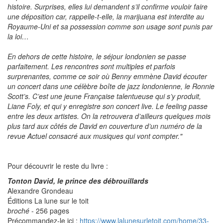
histoire. Surprises, elles lui demandent s’il confirme vouloir faire
une déposition car, rappelle-t-elle, la marijuana est interdite au
Royaume-Uni et sa possession comme son usage sont punis par
la loi…
En dehors de cette histoire, le séjour londonien se passe
parfaitement. Les rencontres sont multiples et parfois
surprenantes, comme ce soir où Benny emmène David écouter
un concert dans une célèbre boîte de jazz londonienne, le Ronnie
Scott’s. C’est une jeune Française talentueuse qui s’y produit,
Liane Foly, et qui y enregistre son concert live. Le feeling passe
entre les deux artistes. On la retrouvera d’ailleurs quelques mois
plus tard aux côtés de David en couverture d’un numéro de la
revue Actuel consacré aux musiques qui vont compter.
"
Pour découvrir le reste du livre :
Tonton David, le prince des débrouillards
Alexandre Grondeau
Éditions La lune sur le toit
broché
- 256 pages
Précommandez-le ici :
https://www.lalunesurletoit.com/home/33-